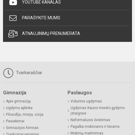
YOUTUBE KANALAS
PARAŠYKITE MUMS
ATNAUJINIMŲ PRENUMERATA
Tvarkaraščiai
Gimnazija
Paslaugos
Apie gimnaziją
Vidurinis ugdymas
Ugdymo aplinka
Ugdymas Kauno miesto gydymo
įstaigose
Filosofija, misija, vizija
Neformalusis švietimas
Pasiekimai
Pagalba mokiniams ir tėvams
Gimnazijos himnas
Mokinių maitinimas
Tradiciniai renginiai