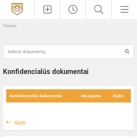
Paieška
Men
Titulinis
Konfidencialūs dokumentai
Konfidencialūs dokumentai
Atnaujinta
Dydis
Grįžti