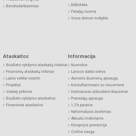
Biblioteka
Bendradarbiavimas
Patalpų nuoma
Visos dienos mokykla
Ataskaitos
Informacija
Biudžeto vykdymo ataskaitų rinkiniai
Nuorodos
Finansinių ataskaitų rinkiniai
Laisvos darbo vietos
Lėšos veiklai viešinti
Asmens duomenų apsauga
Projektai
Konsultavimasis su visuomene
Viešieji pirkimai
Dažniausiai užduodami klausimai
Biudžeto vykdymo ataskaitos
Pranešėjų apsauga
Finansinės ataskaitos
1,2% parama
Neformalusis švietimas
Aktualu mokiniams
Korupcijos prevencija
Civilinė sauga