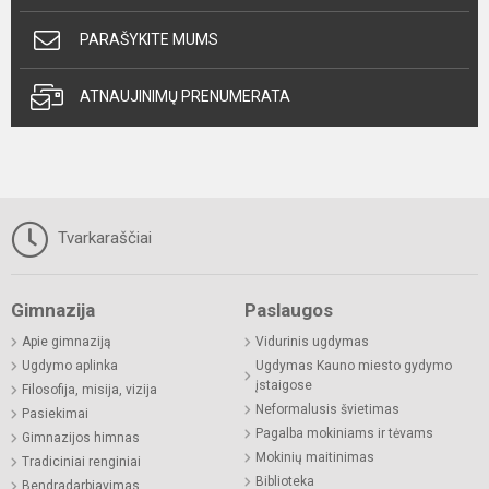
PARAŠYKITE MUMS
ATNAUJINIMŲ PRENUMERATA
Tvarkaraščiai
Gimnazija
Paslaugos
Apie gimnaziją
Vidurinis ugdymas
Ugdymo aplinka
Ugdymas Kauno miesto gydymo
įstaigose
Filosofija, misija, vizija
Neformalusis švietimas
Pasiekimai
Pagalba mokiniams ir tėvams
Gimnazijos himnas
Mokinių maitinimas
Tradiciniai renginiai
Biblioteka
Bendradarbiavimas