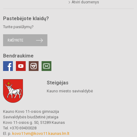
Atviri duomenys
Pastebėjote klaidų?
Turite pasiūlymų?
RAŠYKITE
Bendraukime
Steigėjas
Kauno miesto savivaldybė
Kauno Kovo 11-osios gimnazija
Savivaldybės biudžetinė įstaiga
Kovo 11-osios g. 50, 51289 Kaunas
Tel. +370 69430028
El. p.
kovo11vm@kovo11.kaunas.lm.lt