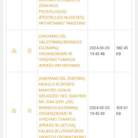
(IŠSKYRUS
PSICHOLOGUS)
ATESTACIJOS NUOSTATŲ
PATVIRTINIMO“ PAKEITIMO.
ĮSAKYMAS DĖL
VALSTYBINIŲ BRANDOS
EGZAMINŲ
2024-03-20
582.45
ORGANIZAVIMO IR
19:43:48
KB
VYKDYMO TVARKOS
APRAŠO PATVIRTINIMO
ĮSAKYMAS DĖL ŠVIETIMO,
MOKSLO IR SPORTO
MINISTRO 2006 M.
GRUODŽIO 18 D. ĮSAKYMO
NR. ISAK-2391 „DĖL
BRANDOS EGZAMINŲ
2024-03-20
503.61
ORGANIZAVIMO IR
19:43:49
KB
VYKDYMO TVARKOS
APRAŠO IR LIETUVIŲ
KALBOS IR LITERATŪROS
ĮSKAITOS ORGANIZAVIMO