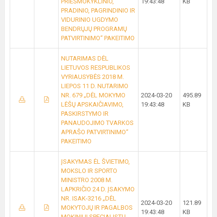
PRIEŠMOKYKLINIO,
19:43:48
KB
PRADINIO, PAGRINDINIO IR
VIDURINIO UGDYMO
BENDRŲJŲ PROGRAMŲ
PATVIRTINIMO“ PAKEITIMO
NUTARIMAS DĖL
LIETUVOS RESPUBLIKOS
VYRIAUSYBĖS 2018 M.
LIEPOS 11 D. NUTARIMO
NR. 679 „DĖL MOKYMO
2024-03-20
495.89
LĖŠŲ APSKAIČIAVIMO,
19:43:48
KB
PASKIRSTYMO IR
PANAUDOJIMO TVARKOS
APRAŠO PATVIRTINIMO“
PAKEITIMO
ĮSAKYMAS ĖL ŠVIETIMO,
MOKSLO IR SPORTO
MINISTRO 2008 M.
LAPKRIČIO 24 D. ĮSAKYMO
NR. ISAK-3216 „DĖL
2024-03-20
121.89
MOKYTOJŲ IR PAGALBOS
19:43:48
KB
MOKINIUI SPECIALISTŲ