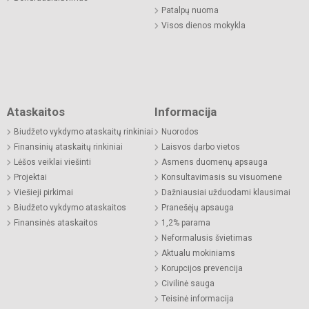
Patalpų nuoma
Visos dienos mokykla
Ataskaitos
Informacija
Biudžeto vykdymo ataskaitų rinkiniai
Nuorodos
Finansinių ataskaitų rinkiniai
Laisvos darbo vietos
Lėšos veiklai viešinti
Asmens duomenų apsauga
Projektai
Konsultavimasis su visuomene
Viešieji pirkimai
Dažniausiai užduodami klausimai
Biudžeto vykdymo ataskaitos
Pranešėjų apsauga
Finansinės ataskaitos
1,2% parama
Neformalusis švietimas
Aktualu mokiniams
Korupcijos prevencija
Civilinė sauga
Teisinė informacija