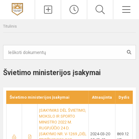
Paieška
Men
Titulinis
Švietimo ministerijos įsakymai
Švietimo ministerijos įsakymai
Atnaujinta
Dydis
ĮSAKYMAS DĖL ŠVIETIMO,
MOKSLO IR SPORTO
MINISTRO 2022 M.
RUGPJŪČIO 24 D.
ĮSAKYMO NR. V-1269 „DĖL
2024-03-20
869.12