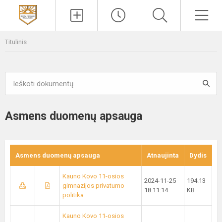
Paieška
Men
Titulinis
Asmens duomenų apsauga
Asmens duomenų apsauga
Atnaujinta
Dydis
Kauno Kovo 11-osios
2024-11-25
194.13
gimnazijos privatumo
18:11:14
KB
politika
Kauno Kovo 11-osios