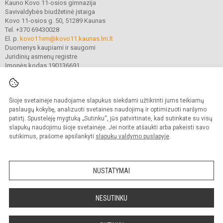
Kauno Kovo 11-osios gimnazija
Savivaldybės biudžetinė įstaiga
Kovo 11-osios g. 50, 51289 Kaunas
Tel. +370 69430028
El. p.
kovo11vm@kovo11.kaunas.lm.lt
Duomenys kaupiami ir saugomi
Juridinių asmenų registre
Įmonės kodas 190136691
Šioje svetainėje naudojame slapukus siekdami užtikrinti jums teikiamų
© 2021. Kauno Kovo 11-osios gimnazija. Visos teisės saugomos.
Kopijuoti turinį be raštiško gimnazijos sutikimo griežtai draudžiama.
paslaugų kokybę, analizuoti svetainės naudojimą ir optimizuoti naršymo
patirtį. Spustelėję mygtuką „Sutinku“, jūs patvirtinate, kad sutinkate su visų
Prieinamumo paraiška
Slapukų valdymas
slapukų naudojimu šioje svetainėje. Jei norite atšaukti arba pakeisti savo
sutikimus, prašome apsilankyti
slapukų valdymo puslapyje
.
Sumanus būdas atnaujinti
mokyklos interneto
svetainę
NUSTATYMAI
NESUTINKU