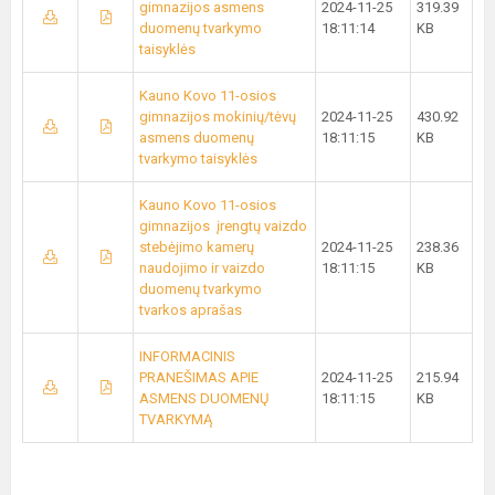
gimnazijos asmens
2024-11-25
319.39
duomenų tvarkymo
18:11:14
KB
taisyklės
Kauno Kovo 11-osios
gimnazijos mokinių/tėvų
2024-11-25
430.92
asmens duomenų
18:11:15
KB
tvarkymo taisyklės
Kauno Kovo 11-osios
gimnazijos įrengtų vaizdo
stebėjimo kamerų
2024-11-25
238.36
naudojimo ir vaizdo
18:11:15
KB
duomenų tvarkymo
tvarkos aprašas
INFORMACINIS
PRANEŠIMAS APIE
2024-11-25
215.94
ASMENS DUOMENŲ
18:11:15
KB
TVARKYMĄ