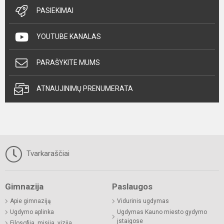
PASIEKIMAI
YOUTUBE KANALAS
PARAŠYKITE MUMS
ATNAUJINIMŲ PRENUMERATA
Tvarkaraščiai
Gimnazija
Paslaugos
Apie gimnaziją
Vidurinis ugdymas
Ugdymo aplinka
Ugdymas Kauno miesto gydymo
įstaigose
Filosofija, misija, vizija