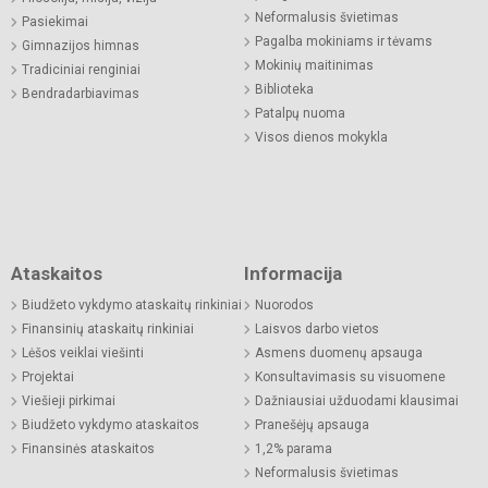
Neformalusis švietimas
Pasiekimai
Pagalba mokiniams ir tėvams
Gimnazijos himnas
Mokinių maitinimas
Tradiciniai renginiai
Biblioteka
Bendradarbiavimas
Patalpų nuoma
Visos dienos mokykla
Ataskaitos
Informacija
Biudžeto vykdymo ataskaitų rinkiniai
Nuorodos
Finansinių ataskaitų rinkiniai
Laisvos darbo vietos
Lėšos veiklai viešinti
Asmens duomenų apsauga
Projektai
Konsultavimasis su visuomene
Viešieji pirkimai
Dažniausiai užduodami klausimai
Biudžeto vykdymo ataskaitos
Pranešėjų apsauga
Finansinės ataskaitos
1,2% parama
Neformalusis švietimas