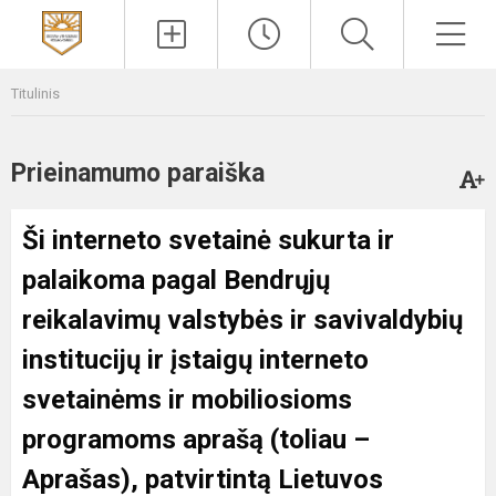
Paieška
Men
Titulinis
Prieinamumo paraiška
Ši interneto svetainė sukurta ir
palaikoma pagal
Bendrųjų
reikalavimų valstybės ir savivaldybių
institucijų ir įstaigų interneto
svetainėms ir mobiliosioms
programoms aprašą
(toliau –
Aprašas), patvirtintą Lietuvos