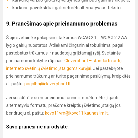
kai kurių vaizdo grotuvų valdymas gali būti galimas tik pele;
kai kurie paveikslėliai gali neturėti alternatyvaus teksto.
9. Pranešimas apie prieinamumo problemas
Šioje svetainėje palaipsniui taikomos WCAG 2.1 ir WCAG 2.2 AA
lygio gairių nuostatos. Atliekami žingsniniai tobulinimai pagal
pastebėtus trūkumus ir naudotojų grįžtamąjį ryšį. Svetainės
prieinamumo kokybe rūpinasi
Cleverphant – standartizuotų
interneto svetinių švietimo įstaigoms kūrėjai
. Jei pastebėjote
prieinamumo trūkumų ar turite pagerinimo pasiūlymų, kreipkitės
el. paštu:
pagalba@cleverphant.lt
.
Jei susidūrėte su neprieinamu turiniu ir norėtumėte jį gauti
alternatyviu formatu, prašome kreiptis į švietimo įstaigą jos
bendruoju el. paštu:
kovo11vm@kovo11.kaunas.lm.lt
.
Savo pranešime nurodykite: