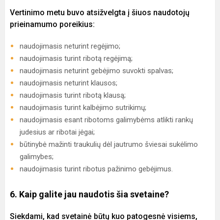
Vertinimo metu buvo atsižvelgta į šiuos naudotojų
prieinamumo poreikius:
naudojimasis neturint regėjimo;
naudojimasis turint ribotą regėjimą;
naudojimasis neturint gebėjimo suvokti spalvas;
naudojimasis neturint klausos;
naudojimasis turint ribotą klausą;
naudojimasis turint kalbėjimo sutrikimų;
naudojimasis esant ribotoms galimybėms atlikti rankų
judesius ar ribotai jėgai;
būtinybė mažinti traukulių dėl jautrumo šviesai sukėlimo
galimybes;
naudojimasis turint ribotus pažinimo gebėjimus.
6. Kaip galite jau naudotis šia svetaine?
Siekdami, kad svetainė būtų kuo patogesnė visiems,