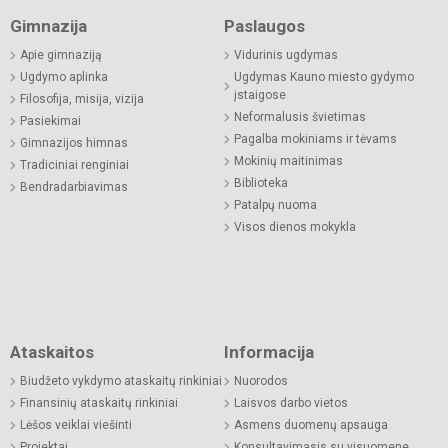
Gimnazija
Paslaugos
Apie gimnaziją
Vidurinis ugdymas
Ugdymo aplinka
Ugdymas Kauno miesto gydymo
įstaigose
Filosofija, misija, vizija
Neformalusis švietimas
Pasiekimai
Pagalba mokiniams ir tėvams
Gimnazijos himnas
Mokinių maitinimas
Tradiciniai renginiai
Biblioteka
Bendradarbiavimas
Patalpų nuoma
Visos dienos mokykla
Ataskaitos
Informacija
Biudžeto vykdymo ataskaitų rinkiniai
Nuorodos
Finansinių ataskaitų rinkiniai
Laisvos darbo vietos
Lėšos veiklai viešinti
Asmens duomenų apsauga
Projektai
Konsultavimasis su visuomene