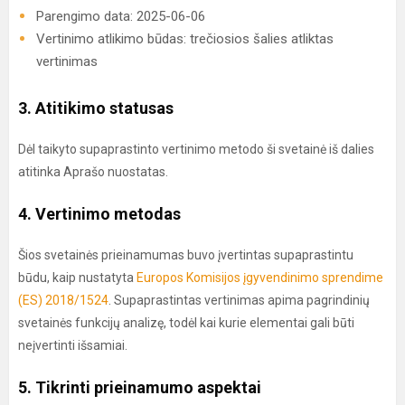
Parengimo data: 2025-06-06
Vertinimo atlikimo būdas: trečiosios šalies atliktas
vertinimas
3. Atitikimo statusas
Dėl taikyto supaprastinto vertinimo metodo ši svetainė iš dalies
atitinka Aprašo nuostatas.
4. Vertinimo metodas
Šios svetainės prieinamumas buvo įvertintas supaprastintu
būdu, kaip nustatyta
Europos Komisijos įgyvendinimo sprendime
(ES) 2018/1524
. Supaprastintas vertinimas apima pagrindinių
svetainės funkcijų analizę, todėl kai kurie elementai gali būti
neįvertinti išsamiai.
5. Tikrinti prieinamumo aspektai