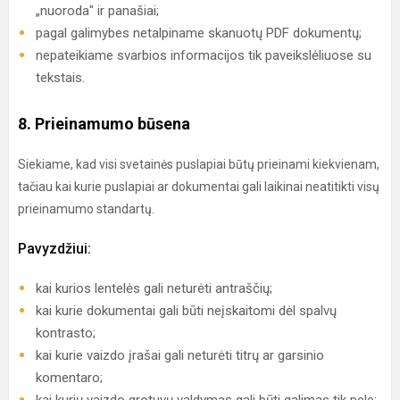
„nuoroda" ir panašiai;
pagal galimybes netalpiname skanuotų PDF dokumentų;
nepateikiame svarbios informacijos tik paveikslėliuose su
tekstais.
8. Prieinamumo būsena
Siekiame, kad visi svetainės puslapiai būtų prieinami kiekvienam,
tačiau kai kurie puslapiai ar dokumentai gali laikinai neatitikti visų
prieinamumo standartų.
Pavyzdžiui:
kai kurios lentelės gali neturėti antraščių;
kai kurie dokumentai gali būti neįskaitomi dėl spalvų
kontrasto;
kai kurie vaizdo įrašai gali neturėti titrų ar garsinio
komentaro;