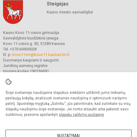
Steigėjas
Kauno miesto savivaldybė
Kauno Kovo 11-osios gimnazija
Savivaldybės biudžetinė įstaiga
Kovo 11-osios g. 50, 51289 Kaunas
Tel. +370 69430028
El. p.
kovo11vm@kovo11.kaunas.lm.lt
Duomenys kaupiami ir saugomi
Juridinių asmenų registre
Įmonės kodas 190136691
Šioje svetainėje naudojame slapukus siekdami užtikrinti jums teikiamų
© 2021. Kauno Kovo 11-osios gimnazija. Visos teisės saugomos.
Kopijuoti turinį be raštiško gimnazijos sutikimo griežtai draudžiama.
paslaugų kokybę, analizuoti svetainės naudojimą ir optimizuoti naršymo
patirtį. Spustelėję mygtuką „Sutinku“, jūs patvirtinate, kad sutinkate su visų
Prieinamumo paraiška
Slapukų valdymas
slapukų naudojimu šioje svetainėje. Jei norite atšaukti arba pakeisti savo
sutikimus, prašome apsilankyti
slapukų valdymo puslapyje
.
Sumanus būdas atnaujinti
mokyklos interneto
svetainę
NUSTATYMAI