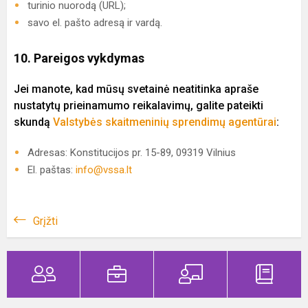
turinio nuorodą (URL);
savo el. pašto adresą ir vardą.
10. Pareigos vykdymas
Jei manote, kad mūsų svetainė neatitinka apraše
nustatytų prieinamumo reikalavimų, galite pateikti
skundą
Valstybės skaitmeninių sprendimų agentūrai
:
Adresas: Konstitucijos pr. 15-89, 09319 Vilnius
El. paštas:
info@vssa.lt
Grįžti