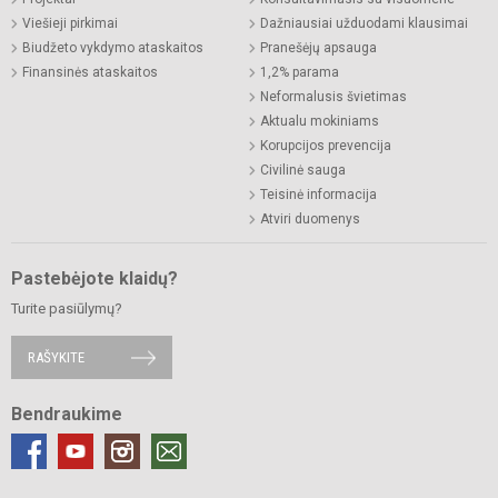
Viešieji pirkimai
Dažniausiai užduodami klausimai
Biudžeto vykdymo ataskaitos
Pranešėjų apsauga
Finansinės ataskaitos
1,2% parama
Neformalusis švietimas
Aktualu mokiniams
Korupcijos prevencija
Civilinė sauga
Teisinė informacija
Atviri duomenys
Pastebėjote klaidų?
Turite pasiūlymų?
RAŠYKITE
Bendraukime