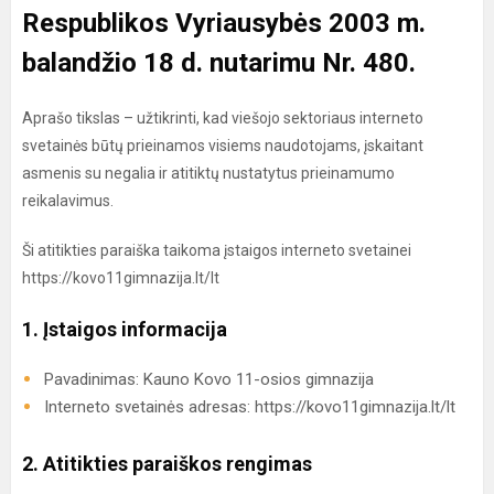
Respublikos Vyriausybės 2003 m.
balandžio 18 d. nutarimu Nr. 480.
Aprašo tikslas – užtikrinti, kad viešojo sektoriaus interneto
svetainės būtų prieinamos visiems naudotojams, įskaitant
asmenis su negalia ir atitiktų nustatytus prieinamumo
reikalavimus.
Ši atitikties paraiška taikoma įstaigos interneto svetainei
https://kovo11gimnazija.lt/lt
1. Įstaigos informacija
Pavadinimas: Kauno Kovo 11-osios gimnazija
Interneto svetainės adresas: https://kovo11gimnazija.lt/lt
2. Atitikties paraiškos rengimas