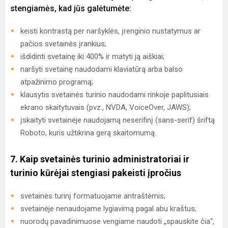
stengiamės, kad jūs galėtumėte:
keisti kontrastą per naršyklės, įrenginio nustatymus ar
pačios svetainės įrankius;
išdidinti svetainę iki 400% ir matyti ją aiškiai;
naršyti svetainę naudodami klaviatūrą arba balso
atpažinimo programą;
klausytis svetainės turinio naudodami rinkoje paplitusiais
ekrano skaitytuvais (pvz., NVDA, VoiceOver, JAWS);
įskaityti svetainėje naudojamą neserifinį (sans-serif) šriftą
Roboto, kuris užtikrina gerą skaitomumą.
7. Kaip svetainės turinio administratoriai ir
turinio kūrėjai stengiasi pakeisti įpročius
svetainės turinį formatuojame antraštėmis;
svetainėje nenaudojame lygiavimą pagal abu kraštus;
nuorodų pavadinimuose vengiame naudoti „spauskite čia“,