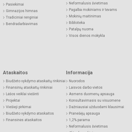
Neformalusis švietimas
Pasiekimai
Pagalba mokiniams ir tėvams
Gimnazijos himnas
Mokinių maitinimas
Tradiciniai renginiai
Biblioteka
Bendradarbiavimas
Patalpų nuoma
Visos dienos mokykla
Ataskaitos
Informacija
Biudžeto vykdymo ataskaitų rinkiniai
Nuorodos
Finansinių ataskaitų rinkiniai
Laisvos darbo vietos
Lėšos veiklai viešinti
Asmens duomenų apsauga
Projektai
Konsultavimasis su visuomene
Viešieji pirkimai
Dažniausiai užduodami klausimai
Biudžeto vykdymo ataskaitos
Pranešėjų apsauga
Finansinės ataskaitos
1,2% parama
Neformalusis švietimas