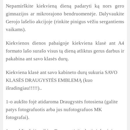
Nepamirškite kiekvieną dieną padaryti ką nors gero
gimnazijos ar mikrorajono bendruomenėje. Dalyvaukite
Gerojo lašelio akcijoje (rinkite pinigus vėžiu sergantiems
vaikams).
Kiekvienos dienos pabaigoje kiekviena klasė ant A4
formato lašo surašo visus tą dieną atliktus gerus darbus ir
pakabina ant savo klasės durų.
Kiekviena klasė ant savo kabineto durų sukuria SAVO
KLASĖS DRAUGYSTĖS EMBLEMĄ (kuo
išradingiau
!!!!!
)..
1-o aukšto fojė atidaroma Draugystės fotosiena (galite
patys fotografuotis arba jus nufotografuos MK
fotografai).