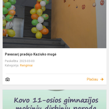
m
Pavasarį pradėjo Kaziuko mugė
Paskelbta: 2023-03-03
Kategorija:
Renginiai
Plačiau
K
1
o