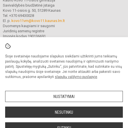
Kauno Kovo 11-osios gimnazija
Savivaldybės biudžetinė įstaiga
Kovo 11-osios g. 50, 51289 Kaunas
Tel. +370 69430028
El. p.
kovo11vm@kovo11.kaunas.lm.lt
Duomenys kaupiami ir saugomi
Juridinių asmenų registre
Įmonės kodas 190136691
Šioje svetainėje naudojame slapukus siekdami užtikrinti jums teikiamų
© 2021. Kauno Kovo 11-osios gimnazija. Visos teisės saugomos.
Kopijuoti turinį be raštiško gimnazijos sutikimo griežtai draudžiama.
paslaugų kokybę, analizuoti svetainės naudojimą ir optimizuoti naršymo
patirtį. Spustelėję mygtuką „Sutinku“, jūs patvirtinate, kad sutinkate su visų
Prieinamumo paraiška
Slapukų valdymas
slapukų naudojimu šioje svetainėje. Jei norite atšaukti arba pakeisti savo
sutikimus, prašome apsilankyti
slapukų valdymo puslapyje
.
Sumanus būdas atnaujinti
mokyklos interneto
svetainę
NUSTATYMAI
NESUTINKU
SUTINKU