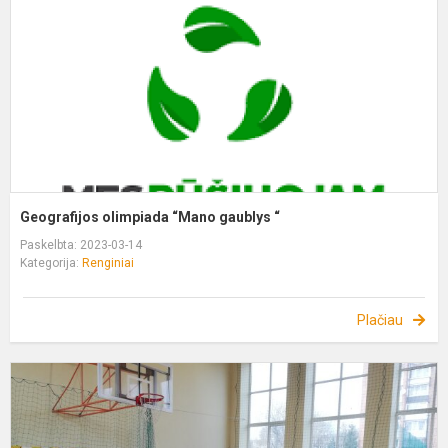
“
Geografijos olimpiada “Mano gaublys “
Paskelbta: 2023-03-14
Kategorija:
Renginiai
Plačiau
K
m
M
s