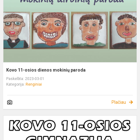
d
m
p
Kovo 11-osios dienos mokinių paroda
Paskelbta: 2023-03-01
Kategorija:
Renginiai
Plačiau
I
A
M