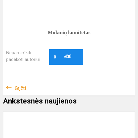
Mokinių komitetas
Nepamirškite
0
AČIŪ
padėkoti autoriui
Grįžti
Ankstesnės naujienos
G
o
“
g