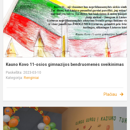
o
g
b
s
Kauno Kovo 11-osios gimnazijos bendruomenės sveikinimas
Paskelbta: 2023-03-10
Kategorija:
Renginiai
Plačiau
P
p
K