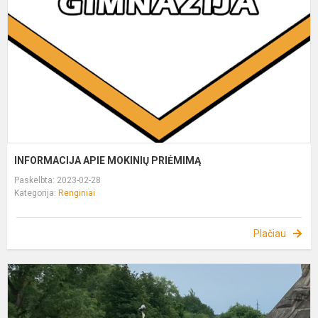
P
INFORMACIJA APIE MOKINIŲ PRIĖMIMĄ
Paskelbta: 2023-02-28
Kategorija:
Renginiai
Plačiau
K
m