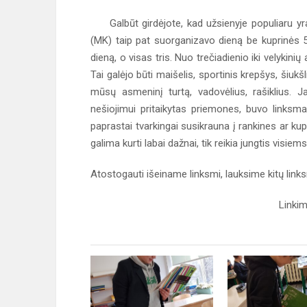
Galbūt girdėjote, kad užsienyje populiaru yr
(MK) taip pat suorganizavo dieną be kuprinės 
dieną, o visas tris. Nuo trečiadienio iki velykin
Tai galėjo būti maišelis, sportinis krepšys, šiukšl
mūsų asmeninį turtą, vadovėlius, rašiklius. J
nešiojimui pritaikytas priemones, buvo linksma
paprastai tvarkingai susikrauna į rankines ar kup
galima kurti labai dažnai, tik reikia jungtis visiem
Atostogauti išeiname linksmi, lauksime kitų links
Linkim