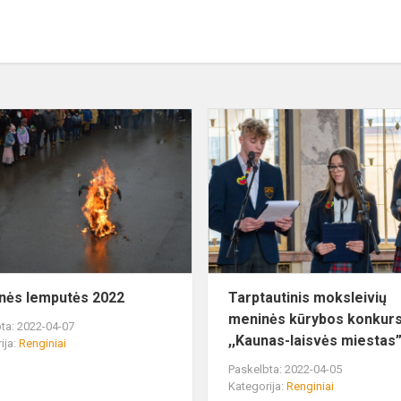
Auksinės
lemputės
2022
nės lemputės 2022
Tarptautinis moksleivių
meninės kūrybos konkur
ta: 2022-04-07
,,Kaunas-laisvės miestas
ija:
Renginiai
Paskelbta: 2022-04-05
Kategorija:
Renginiai