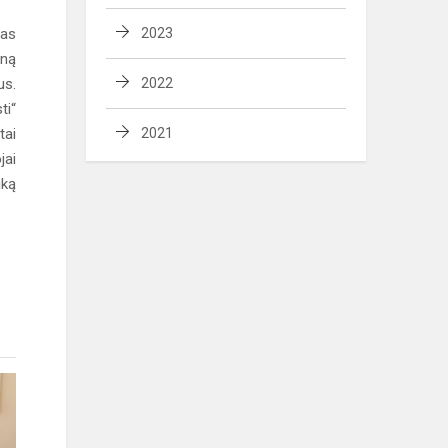
tas
2023
eną
us.
2022
ti“
tai
2021
jai
iką