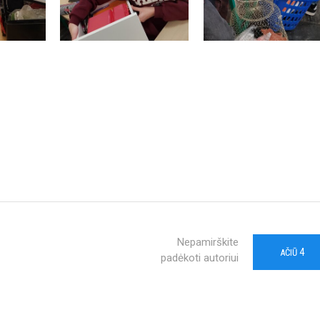
Nepamirškite
4
AČIŪ
padėkoti autoriui