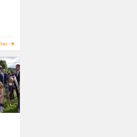
čiau
Sveikas,
Rugsėji!