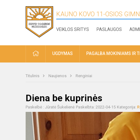
KAUNO KOVO 11-OSIOS GIMN
VEIKLOS SRITYS
PASLAUGOS
ADMI
PRADŽIA
UGDYMAS
PAGALBA MOKINIAMS IR 
Titulinis
Naujienos
Renginiai
Diena be kuprinės
Paskelbė : Jūratė Šukelienė
Paskelbta: 2022-04-15
Kategorija:
R