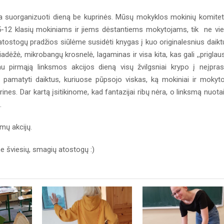
a suorganizuoti dieną be kuprinės. Mūsų mokyklos mokinių komite
5-12 klasių mokiniams ir jiems dėstantiems mokytojams, tik ne vi
ių atostogų pradžios siūlėme susidėti knygas į kuo originalesnius daikt
iadėžė, mikrobangų krosnelė, lagaminas ir visa kita, kas gali ,,priglaus
au pirmąją linksmos akcijos dieną visų žvilgsniai krypo į neįpras
 pamatyti daiktus, kuriuose pūpsojo viskas, ką mokiniai ir mokyto
rines. Dar kartą įsitikinome, kad fantazijai ribų nėra, o linksmą nuota
s.
mų akcijų.
e šviesių, smagių atostogų :)