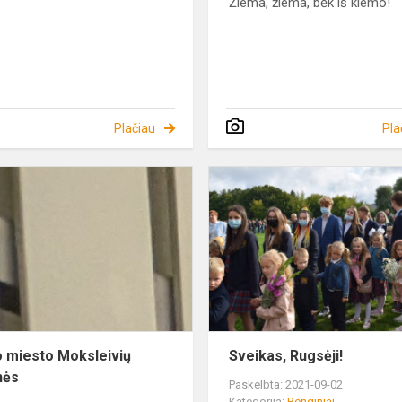
Žiema, žiema, bėk iš kiemo!
Plačiau
Pla
Kauno
miesto
Moksleivių
žaidynės
 miesto Moksleivių
Sveikas, Rugsėji!
nės
Paskelbta: 2021-09-02
Kategorija:
Renginiai