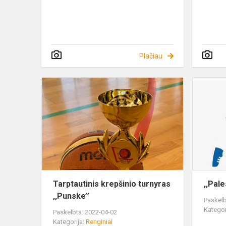
Plačiau
Tarptautinis
krepšinio
turnyras
,,Punske’’
Tarptautinis krepšinio turnyras
,,Pal
,,Punske’’
Paskelb
Kategor
Paskelbta: 2022-04-02
Kategorija:
Renginiai