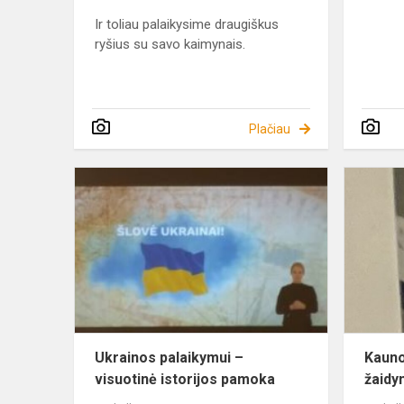
Ir toliau palaikysime draugiškus
ryšius su savo kaimynais.
Plačiau
Ukrainos
palaikymui
–
visuotinė
istorijos
pamoka
Ukrainos palaikymui –
Kauno
visuotinė istorijos pamoka
žaidy