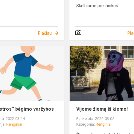
Skelbiame prizininkus
Plačiau
Pla
,,Palestros’’
bėgimo
varžybos
estros’’ bėgimo varžybos
Vijome žiemą iš kiemo!
ta: 2022-03-14
Paskelbta: 2022-03-05
ija:
Renginiai
Kategorija:
Renginiai