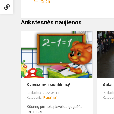
Grįžti
Ankstesnės naujienos
Kviečiame
į
susitikimą!
Kviečiame į susitikimą!
Auksi
Paskelbta: 2022-04-14
Paskelb
Kategorija:
Renginiai
Kategor
Būsimų pirmokų tėvelius gegužės
3d. 18 val.