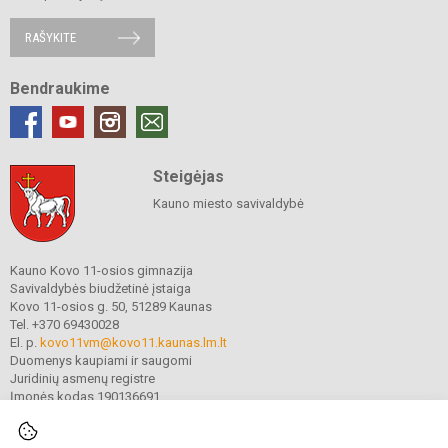
RAŠYKITE
Bendraukime
Steigėjas
Kauno miesto savivaldybė
Kauno Kovo 11-osios gimnazija
Savivaldybės biudžetinė įstaiga
Kovo 11-osios g. 50, 51289 Kaunas
Tel. +370 69430028
El. p.
kovo11vm@kovo11.kaunas.lm.lt
Duomenys kaupiami ir saugomi
Juridinių asmenų registre
Įmonės kodas 190136691