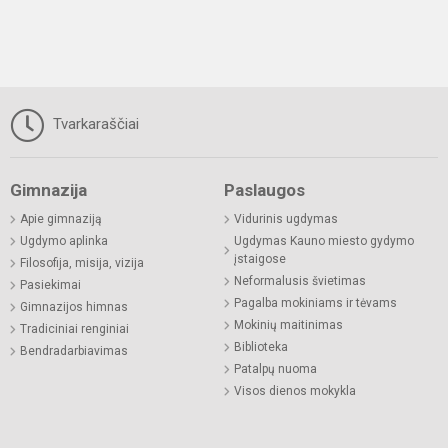
Tvarkaraščiai
Gimnazija
Paslaugos
Apie gimnaziją
Vidurinis ugdymas
Ugdymo aplinka
Ugdymas Kauno miesto gydymo
įstaigose
Filosofija, misija, vizija
Neformalusis švietimas
Pasiekimai
Pagalba mokiniams ir tėvams
Gimnazijos himnas
Mokinių maitinimas
Tradiciniai renginiai
Biblioteka
Bendradarbiavimas
Patalpų nuoma
Visos dienos mokykla