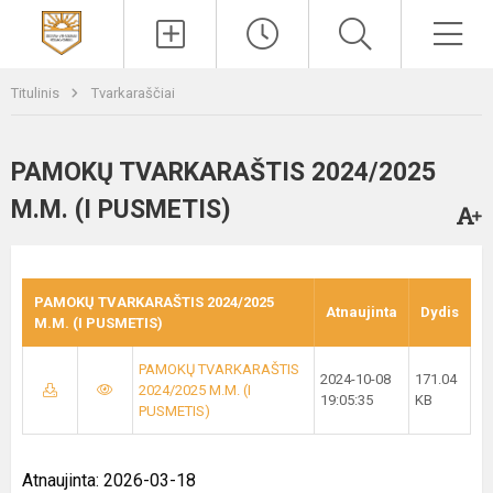
Paieška
Men
Titulinis
Tvarkaraščiai
PAMOKŲ TVARKARAŠTIS 2024/2025
M.M. (I PUSMETIS)
PAMOKŲ TVARKARAŠTIS 2024/2025
Atnaujinta
Dydis
M.M. (I PUSMETIS)
PAMOKŲ TVARKARAŠTIS
2024-10-08
171.04
2024/2025 M.M. (I
19:05:35
KB
PUSMETIS)
Atnaujinta: 2026-03-18