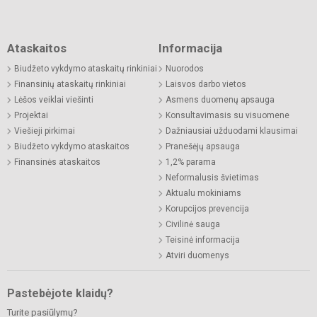
Ataskaitos
Informacija
Biudžeto vykdymo ataskaitų rinkiniai
Nuorodos
Finansinių ataskaitų rinkiniai
Laisvos darbo vietos
Lėšos veiklai viešinti
Asmens duomenų apsauga
Projektai
Konsultavimasis su visuomene
Viešieji pirkimai
Dažniausiai užduodami klausimai
Biudžeto vykdymo ataskaitos
Pranešėjų apsauga
Finansinės ataskaitos
1,2% parama
Neformalusis švietimas
Aktualu mokiniams
Korupcijos prevencija
Civilinė sauga
Teisinė informacija
Atviri duomenys
Pastebėjote klaidų?
Turite pasiūlymų?