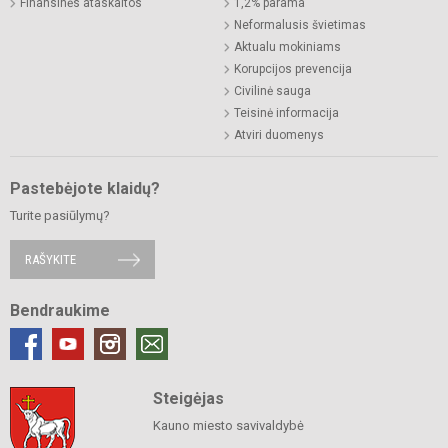
Finansinės ataskaitos
1,2% parama
Neformalusis švietimas
Aktualu mokiniams
Korupcijos prevencija
Civilinė sauga
Teisinė informacija
Atviri duomenys
Pastebėjote klaidų?
Turite pasiūlymų?
RAŠYKITE
Bendraukime
Steigėjas
Kauno miesto savivaldybė