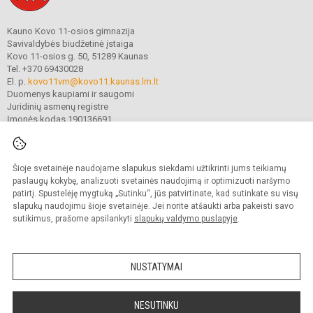
Kauno Kovo 11-osios gimnazija
Savivaldybės biudžetinė įstaiga
Kovo 11-osios g. 50, 51289 Kaunas
Tel. +370 69430028
El. p.
kovo11vm@kovo11.kaunas.lm.lt
Duomenys kaupiami ir saugomi
Juridinių asmenų registre
Įmonės kodas 190136691
Šioje svetainėje naudojame slapukus siekdami užtikrinti jums teikiamų
© 2021. Kauno Kovo 11-osios gimnazija. Visos teisės saugomos.
Kopijuoti turinį be raštiško gimnazijos sutikimo griežtai draudžiama.
paslaugų kokybę, analizuoti svetainės naudojimą ir optimizuoti naršymo
patirtį. Spustelėję mygtuką „Sutinku“, jūs patvirtinate, kad sutinkate su visų
Prieinamumo paraiška
Slapukų valdymas
slapukų naudojimu šioje svetainėje. Jei norite atšaukti arba pakeisti savo
sutikimus, prašome apsilankyti
slapukų valdymo puslapyje
.
Sumanus būdas atnaujinti
mokyklos interneto
svetainę
NUSTATYMAI
NESUTINKU