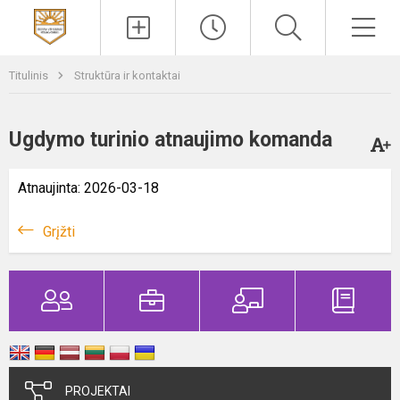
Paieška
Men
Titulinis
Struktūra ir kontaktai
Ugdymo turinio atnaujimo komanda
Atnaujinta: 2026-03-18
Grįžti
PROJEKTAI