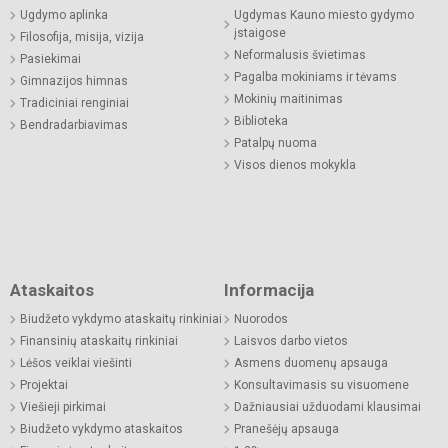
Ugdymo aplinka
Ugdymas Kauno miesto gydymo
įstaigose
Filosofija, misija, vizija
Neformalusis švietimas
Pasiekimai
Pagalba mokiniams ir tėvams
Gimnazijos himnas
Mokinių maitinimas
Tradiciniai renginiai
Biblioteka
Bendradarbiavimas
Patalpų nuoma
Visos dienos mokykla
Ataskaitos
Informacija
Biudžeto vykdymo ataskaitų rinkiniai
Nuorodos
Finansinių ataskaitų rinkiniai
Laisvos darbo vietos
Lėšos veiklai viešinti
Asmens duomenų apsauga
Projektai
Konsultavimasis su visuomene
Viešieji pirkimai
Dažniausiai užduodami klausimai
Biudžeto vykdymo ataskaitos
Pranešėjų apsauga