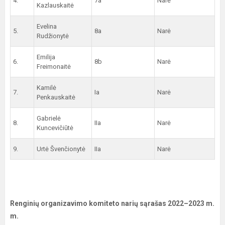
4.
7a
Narė
Kazlauskaitė
Evelina
5.
8a
Narė
Rudžionytė
Emilija
6.
8b
Narė
Freimonaitė
Kamilė
7.
Ia
Narė
Penkauskaitė
Gabrielė
8.
IIa
Narė
Kuncevičiūtė
9.
Urtė Švenčionytė
IIa
Narė
Renginių organizavimo komiteto narių sąrašas 2022–2023 m.
m.