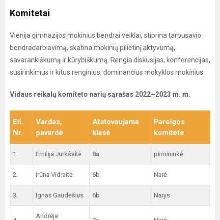
Komitetai
Vienija gimnazijos mokinius bendrai veiklai, stiprina tarpusavio
bendradarbiavimą, skatina mokinių pilietinį aktyvumą,
savarankiškumą ir kūrybiškumą. Rengia diskusijas, konferencijas,
susirinkimus ir kitus renginius, dominančius mokyklos mokinius.
Vidaus reikalų komiteto narių sąrašas 2022–2023 m. m.
Eil.
Vardas,
Atstovaujama
Pareigos
Nr.
pavardė
klasė
komitete
1.
Emilija Jurkšaitė
8a
pirmininkė
2.
Irūna Vidraitė
6b
Narė
3.
Ignas Gaudėšius
6b
Narys
Andrėja