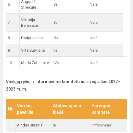
Augustė
6.
8a
Narė
Streikutė
Viktorija
7
8a
Narė
Bereišaitė
8.
Darija Utkina
8b
Narė
9.
Viltė Butvilaitė
IIa
Narė
10.
Meda Žutautaitė
IVa
Narė
Viešųjų ryšių ir informavimo komiteto narių sąrašas 2022–
2023 m. m.
Vardas,
Atstovaujama
Pareigos
Nr.
pavardė
klasė
komitete
1.
Airidas Juraitis
Ia
Pirmininkas