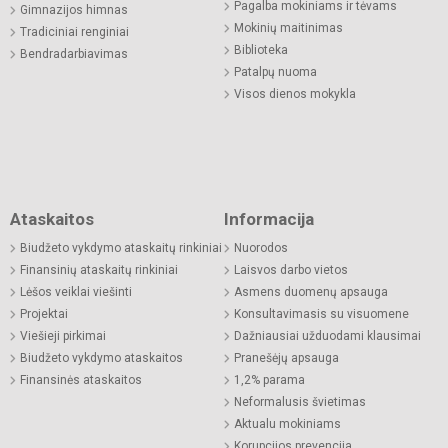
Pagalba mokiniams ir tėvams
Gimnazijos himnas
Mokinių maitinimas
Tradiciniai renginiai
Biblioteka
Bendradarbiavimas
Patalpų nuoma
Visos dienos mokykla
Ataskaitos
Informacija
Biudžeto vykdymo ataskaitų rinkiniai
Nuorodos
Finansinių ataskaitų rinkiniai
Laisvos darbo vietos
Lėšos veiklai viešinti
Asmens duomenų apsauga
Projektai
Konsultavimasis su visuomene
Viešieji pirkimai
Dažniausiai užduodami klausimai
Biudžeto vykdymo ataskaitos
Pranešėjų apsauga
Finansinės ataskaitos
1,2% parama
Neformalusis švietimas
Aktualu mokiniams
Korupcijos prevencija