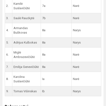
Kamilė
2.
7a
Narė
Suslavičiūtė
3.
Saulė Rauckytė
7b
Narė
Armandas
4.
8a
Narys
Buškovas
5.
Adrijus Kulbokas
8a
Narys
Miglė
6.
8a
Narė
Ambrazevičiūtė
7.
Emilija Genevičiūtė
8a
Narė
Karolina
8.
Ia
Narė
Suslavičiūtė
9.
Tomas Višinskas
Ib
Narys