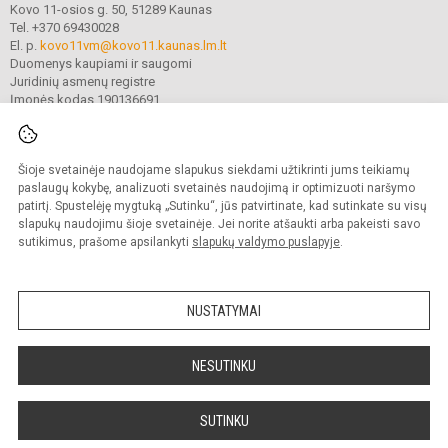
Kovo 11-osios g. 50, 51289 Kaunas
Tel. +370 69430028
El. p.
kovo11vm@kovo11.kaunas.lm.lt
Duomenys kaupiami ir saugomi
Juridinių asmenų registre
Įmonės kodas 190136691
Šioje svetainėje naudojame slapukus siekdami užtikrinti jums teikiamų
© 2021. Kauno Kovo 11-osios gimnazija. Visos teisės saugomos.
Kopijuoti turinį be raštiško gimnazijos sutikimo griežtai draudžiama.
paslaugų kokybę, analizuoti svetainės naudojimą ir optimizuoti naršymo
patirtį. Spustelėję mygtuką „Sutinku“, jūs patvirtinate, kad sutinkate su visų
Prieinamumo paraiška
Slapukų valdymas
slapukų naudojimu šioje svetainėje. Jei norite atšaukti arba pakeisti savo
sutikimus, prašome apsilankyti
slapukų valdymo puslapyje
.
Sumanus būdas atnaujinti
mokyklos interneto
svetainę
NUSTATYMAI
NESUTINKU
SUTINKU