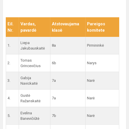
Eil.
Vardas,
Atstovaujama
Pareigos
Nr.
pavardė
klasė
komitete
Liepa
1.
8a
Pirmininkė
Jakubauskaitė
Tomas
2.
6b
Narys
Grincevičius
Gabija
3.
7a
Narė
Navickaitė
Gustė
4.
7a
Narė
Ražanskaitė
Evelina
5.
7b
Narė
Banevičiūtė