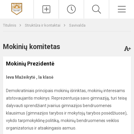
Paieška
Men
Titulinis
Struktūra ir kontaktai
Savivalda
Mokinių komitetas
Mokinių Prezidentė
Ieva Mažeikytė , Ia klasė
Demokratiniais principais mokinių išrinktas, mokinių interesams
atstovaujantis mokinys. Reprezentuoja savo gimnaziją, turi teisę
dalyvauti sprendžiant įvairius gimnazijos bendruomenės
klausimus (gimnazijos tarybos ir mokytojų tarybos posėdžiuose),
vykdo tarpmokyklinę politiką, mokinių bendruomenės veiklos
organizatorius ir atsakingasis asmuo.