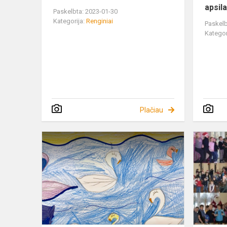
apsil
Paskelbta: 2023-01-30
Kategorija:
Renginiai
Paskelb
Kategor
Plačiau
Vaikai
piešia
baletą