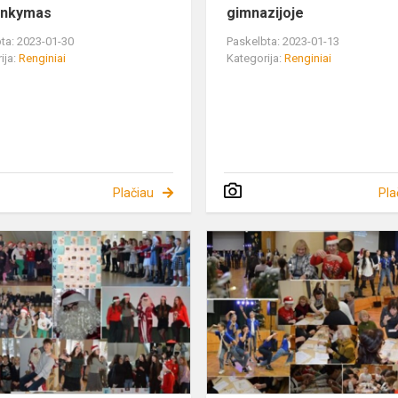
ankymas
gimnazijoje
ta: 2023-01-30
Paskelbta: 2023-01-13
ija:
Renginiai
Kategorija:
Renginiai
Plačiau
Pla
Mokinių
komiteto
sveikinimas