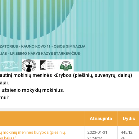
autinį mokinių meninės kūrybos (piešinių, suvenyrų, dainų)
ajai.
ir užsienio mokyklų mokinius.
mui:
Atnaujinta
Dydis
ių mokinių meninės kūrybos (piešinių,
2023-01-31
445.12
s kelias“.
21:58:24
KB