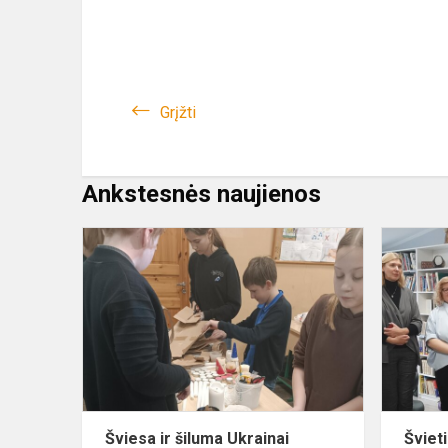
Grįžti
Ankstesnės naujienos
Šviesa
ir
šiluma
Ukrainai
Šviesa ir šiluma Ukrainai
Šviet