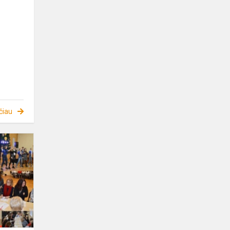
čiau
Kalėdinis
renginys