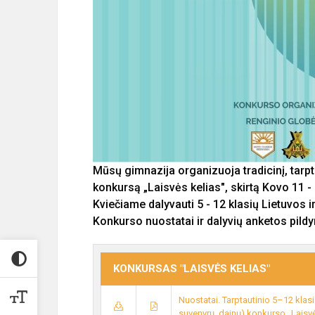
Mūsų gimnazija organizuoja tradicinį, tarpt
konkursą „Laisvės kelias", skirtą Kovo 11 - 
Kviečiame dalyvauti 5 - 12 klasių Lietuvos 
Konkurso nuostatai ir dalyvių anketos pildy
KONKURSAS "LAISVĖS KELIAS"
Nuostatai. Tarptautinio 5–12 klas
suvenyrų. dainų) konkurso „Laisvė