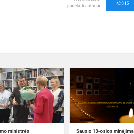
15
AČIŪ
padėkoti autoriui
Švietimo
ministrės
apsilankymas
imo ministrės
Sausio 13-osios minėjim