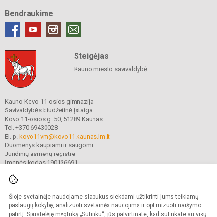
Bendraukime
Steigėjas
Kauno miesto savivaldybė
Kauno Kovo 11-osios gimnazija
Savivaldybės biudžetinė įstaiga
Kovo 11-osios g. 50, 51289 Kaunas
Tel. +370 69430028
El. p.
kovo11vm@kovo11.kaunas.lm.lt
Duomenys kaupiami ir saugomi
Juridinių asmenų registre
Įmonės kodas 190136691
Šioje svetainėje naudojame slapukus siekdami užtikrinti jums teikiamų
© 2021. Kauno Kovo 11-osios gimnazija. Visos teisės saugomos.
Kopijuoti turinį be raštiško gimnazijos sutikimo griežtai draudžiama.
paslaugų kokybę, analizuoti svetainės naudojimą ir optimizuoti naršymo
patirtį. Spustelėję mygtuką „Sutinku“, jūs patvirtinate, kad sutinkate su visų