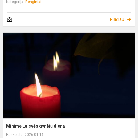
Kategorija:
Renginiai
Plačiau
M
L
g
d
Minime Laisvės gynėjų dieną
Paskelbta: 2026-01-16