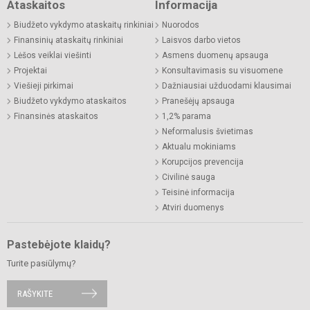
Ataskaitos
Informacija
Biudžeto vykdymo ataskaitų rinkiniai
Nuorodos
Finansinių ataskaitų rinkiniai
Laisvos darbo vietos
Lėšos veiklai viešinti
Asmens duomenų apsauga
Projektai
Konsultavimasis su visuomene
Viešieji pirkimai
Dažniausiai užduodami klausimai
Biudžeto vykdymo ataskaitos
Pranešėjų apsauga
Finansinės ataskaitos
1,2% parama
Neformalusis švietimas
Aktualu mokiniams
Korupcijos prevencija
Civilinė sauga
Teisinė informacija
Atviri duomenys
Pastebėjote klaidų?
Turite pasiūlymų?
RAŠYKITE