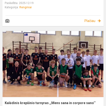
Paskelbta: 2025-12-19
Kategorija:
Renginiai
Plačiau
K
k
t
,
s
i
c
s
Kalėdinis krepšinio turnyras ,,Mens sana in corpore sano‘‘