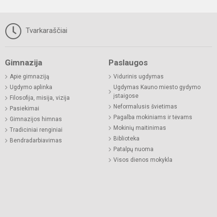
Tvarkaraščiai
Gimnazija
Paslaugos
Apie gimnaziją
Vidurinis ugdymas
Ugdymo aplinka
Ugdymas Kauno miesto gydymo
įstaigose
Filosofija, misija, vizija
Neformalusis švietimas
Pasiekimai
Pagalba mokiniams ir tėvams
Gimnazijos himnas
Mokinių maitinimas
Tradiciniai renginiai
Biblioteka
Bendradarbiavimas
Patalpų nuoma
Visos dienos mokykla