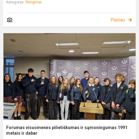
Kategorija:
Renginiai
Plačiau
F
v
p
ir
s
1
m
Forumas visuomenės pilietiškumas ir sąmoningumas 1991
metais ir dabar