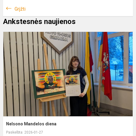
Grįžti
Ankstesnės naujienos
N
M
d
Nelsono Mandelos diena
Paskelbta: 2026-01-27