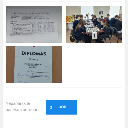
Nepamirškite
3
AČIŪ
padėkoti autoriui