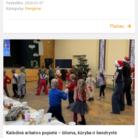
Paskelbta: 2026-01-07
Kategorija:
Renginiai
Plačiau
K
a
p
–
š
k
ir
b
Kalėdinė arbatos popietė – šiluma, kūryba ir bendrystė