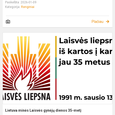
Paskelbta: 2026-01-09
Kategorija:
Renginiai
Plačiau
L
m
L
g
d
3
m
Lietuva minės Laisvės gynėjų dienos 35-metį