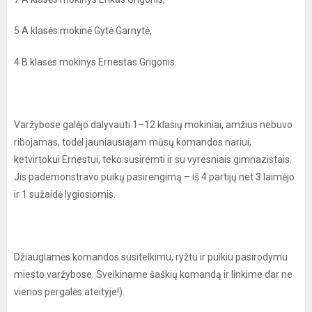
5 A klasės mokinė Gytė Garnytė,
4 B klasės mokinys Ernestas Grigonis.
Varžybose galėjo dalyvauti 1–12 klasių mokiniai, amžius nebuvo
ribojamas, todėl jauniausiajam mūsų komandos nariui,
ketvirtokui Ernestui, teko susiremti ir su vyresniais gimnazistais.
Jis pademonstravo puikų pasirengimą – iš 4 partijų net 3 laimėjo
ir 1 sužaidė lygiosiomis.
Džiaugiamės komandos susitelkimu, ryžtu ir puikiu pasirodymu
miesto varžybose. Sveikiname šaškių komandą ir linkime dar ne
vienos pergalės ateityje!).