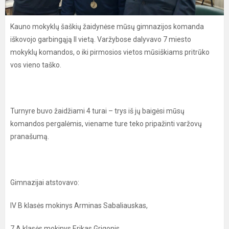
Kauno mokyklų šaškių žaidynėse mūsų gimnazijos komanda
iškovojo garbingąją II vietą. Varžybose dalyvavo 7 miesto
mokyklų komandos, o iki pirmosios vietos mūsiškiams pritrūko
vos vieno taško.
Turnyre buvo žaidžiami 4 turai – trys iš jų baigėsi mūsų
komandos pergalėmis, viename ture teko pripažinti varžovų
pranašumą.
Gimnazijai atstovavo:
IV B klasės mokinys Arminas Sabaliauskas,
7 A klasės mokinys Erikas Grigonis,