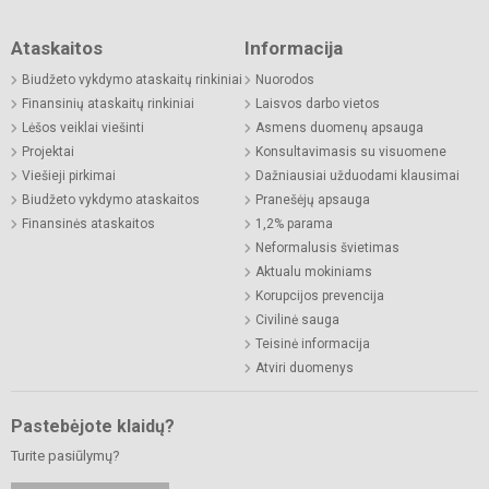
Ataskaitos
Informacija
Biudžeto vykdymo ataskaitų rinkiniai
Nuorodos
Finansinių ataskaitų rinkiniai
Laisvos darbo vietos
Lėšos veiklai viešinti
Asmens duomenų apsauga
Projektai
Konsultavimasis su visuomene
Viešieji pirkimai
Dažniausiai užduodami klausimai
Biudžeto vykdymo ataskaitos
Pranešėjų apsauga
Finansinės ataskaitos
1,2% parama
Neformalusis švietimas
Aktualu mokiniams
Korupcijos prevencija
Civilinė sauga
Teisinė informacija
Atviri duomenys
Pastebėjote klaidų?
Turite pasiūlymų?