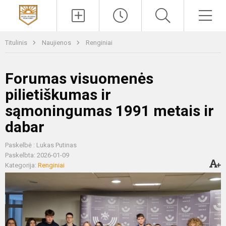
Paieška
Men
Titulinis
Naujienos
Renginiai
Forumas visuomenės
pilietiškumas ir
sąmoningumas 1991 metais ir
dabar
Paskelbė : Lukas Putinas
Paskelbta: 2026-01-09
Kategorija:
Renginiai