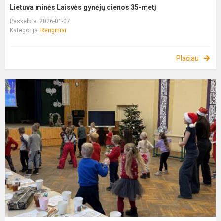
Lietuva minės Laisvės gynėjų dienos 35-metį
Paskelbta: 2026-01-07
Kategorija:
Renginiai
Plačiau
K
a
p
–
š
k
ir
b