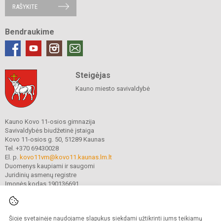
RAŠYKITE
Bendraukime
Steigėjas
Kauno miesto savivaldybė
Kauno Kovo 11-osios gimnazija
Savivaldybės biudžetinė įstaiga
Kovo 11-osios g. 50, 51289 Kaunas
Tel. +370 69430028
El. p.
kovo11vm@kovo11.kaunas.lm.lt
Duomenys kaupiami ir saugomi
Juridinių asmenų registre
Įmonės kodas 190136691
Šioje svetainėje naudojame slapukus siekdami užtikrinti jums teikiamų
© 2021. Kauno Kovo 11-osios gimnazija. Visos teisės saugomos.