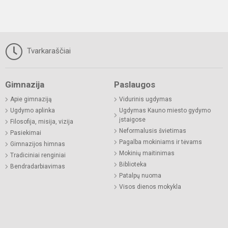
Tvarkaraščiai
Gimnazija
Paslaugos
Apie gimnaziją
Vidurinis ugdymas
Ugdymo aplinka
Ugdymas Kauno miesto gydymo
įstaigose
Filosofija, misija, vizija
Neformalusis švietimas
Pasiekimai
Pagalba mokiniams ir tėvams
Gimnazijos himnas
Mokinių maitinimas
Tradiciniai renginiai
Biblioteka
Bendradarbiavimas
Patalpų nuoma
Visos dienos mokykla