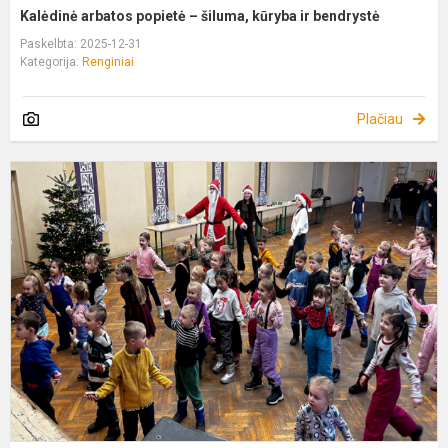
Kalėdinė arbatos popietė – šiluma, kūryba ir bendrystė
Paskelbta: 2025-12-31
Kategorija:
Renginiai
Plačiau
S
s
L
g