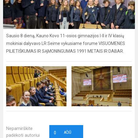
Sausio 8 dieną, Kauno Kovo 11-osios gimnazijos I-II ir IV klasių
mokiniai dalyvavo LR Seime vykusiame forume VISUOMENĖS
PILIETIŠKUMAS IR SĄMONINGUMAS 1991 METAIS IR DABAR.
Nepamirškite
0
AČIŪ
padėkoti autoriui