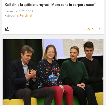
Kalėdinis krepšinio turnyras ,,Mens sana in corpore sano‘‘
Paskelbta: 2025-12-19
Kategorija:
Renginiai
Plačiau
M
š
K