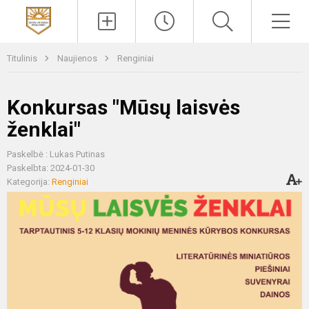
Paieška
Men
Titulinis
Naujienos
Renginiai
Konkursas "Mūsų laisvės
ženklai"
Paskelbė : Lukas Putinas
Paskelbta: 2024-01-30
Kategorija:
Renginiai