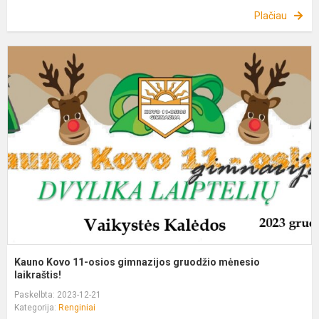
Plačiau
K
K
1
o
g
g
m
l
Kauno Kovo 11-osios gimnazijos gruodžio mėnesio
laikraštis!
Paskelbta: 2023-12-21
Kategorija:
Renginiai