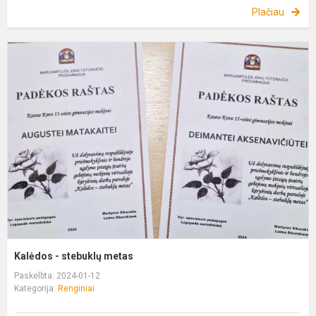
Plačiau
K
-
s
m
Kalėdos - stebuklų metas
Paskelbta: 2024-01-12
Kategorija:
Renginiai