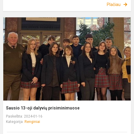
Plačiau
S
1
oj
d
p
Sausio 13-oji dalyvių prisiminimuose
Paskelbta: 2024-01-16
Kategorija:
Renginiai