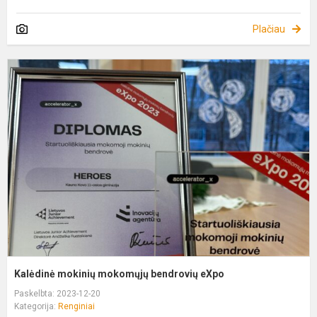
Plačiau
K
m
m
b
e
Kalėdinė mokinių mokomųjų bendrovių eXpo
Paskelbta: 2023-12-20
Kategorija:
Renginiai