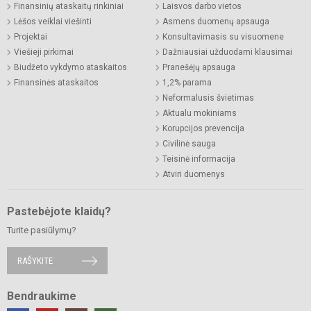
Finansinių ataskaitų rinkiniai
Laisvos darbo vietos
Lėšos veiklai viešinti
Asmens duomenų apsauga
Projektai
Konsultavimasis su visuomene
Viešieji pirkimai
Dažniausiai užduodami klausimai
Biudžeto vykdymo ataskaitos
Pranešėjų apsauga
Finansinės ataskaitos
1,2% parama
Neformalusis švietimas
Aktualu mokiniams
Korupcijos prevencija
Civilinė sauga
Teisinė informacija
Atviri duomenys
Pastebėjote klaidų?
Turite pasiūlymų?
RAŠYKITE
Bendraukime