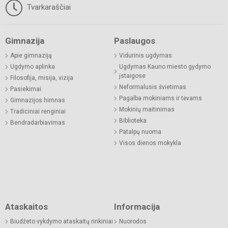
Tvarkaraščiai
Gimnazija
Paslaugos
Apie gimnaziją
Vidurinis ugdymas
Ugdymo aplinka
Ugdymas Kauno miesto gydymo
įstaigose
Filosofija, misija, vizija
Neformalusis švietimas
Pasiekimai
Pagalba mokiniams ir tėvams
Gimnazijos himnas
Mokinių maitinimas
Tradiciniai renginiai
Biblioteka
Bendradarbiavimas
Patalpų nuoma
Visos dienos mokykla
Ataskaitos
Informacija
Biudžeto vykdymo ataskaitų rinkiniai
Nuorodos