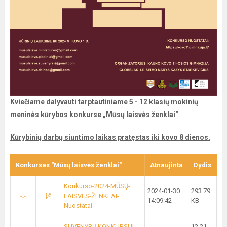
Kviečiame dalyvauti tarptautiniame 5 - 12 klasių mokinių
meninės kūrybos konkurse „Mūsų laisvės ženklai"
Kūrybinių darbų siuntimo laikas pratęstas iki kovo 8 dienos.
Konkursas "Mūsų laisvės ženklai"
Atnaujinta
Dydis
Konkurso-2024-MŪSŲ-
2024-01-30
293.79
LAISVES-ŽENKLAI-
14:09:42
KB
Nuostatai
SUVENYRŲ KONKURSUI
12.21