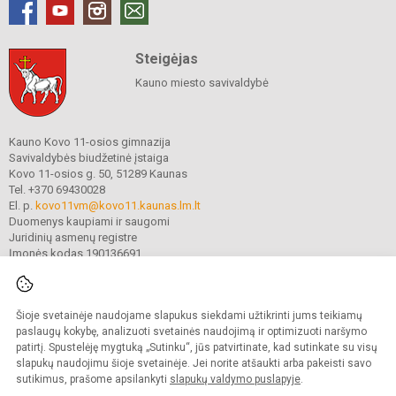
Steigėjas
Kauno miesto savivaldybė
Kauno Kovo 11-osios gimnazija
Savivaldybės biudžetinė įstaiga
Kovo 11-osios g. 50, 51289 Kaunas
Tel. +370 69430028
El. p.
kovo11vm@kovo11.kaunas.lm.lt
Duomenys kaupiami ir saugomi
Juridinių asmenų registre
Įmonės kodas 190136691
Šioje svetainėje naudojame slapukus siekdami užtikrinti jums teikiamų
© 2021. Kauno Kovo 11-osios gimnazija. Visos teisės saugomos.
Kopijuoti turinį be raštiško gimnazijos sutikimo griežtai draudžiama.
paslaugų kokybę, analizuoti svetainės naudojimą ir optimizuoti naršymo
patirtį. Spustelėję mygtuką „Sutinku“, jūs patvirtinate, kad sutinkate su visų
Prieinamumo paraiška
Slapukų valdymas
slapukų naudojimu šioje svetainėje. Jei norite atšaukti arba pakeisti savo
sutikimus, prašome apsilankyti
slapukų valdymo puslapyje
.
Sumanus būdas atnaujinti