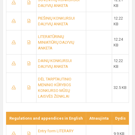
DALYVIŲ ANKETA
KB
PIEŠINIŲ KONKURSUI
12.22
DALYVIŲ ANKETA
KB
LITERATŪRINIŲ
12.24
MINIATIŪRŲ DALYVIŲ
KB
ANKETA
DAINŲ KONKURSUI
12.22
DALYVIŲ ANKETA
KB
DĖL TARPTAUTINIO
MENINIO KŪRYBOS
32.5 KB
KONKURSO MŪSŲ
LAISVĖS ŽENKLAI
Regulations and appendices in English
Atnaujinta
Dydis
Entry form LITERARY
9.9 KB