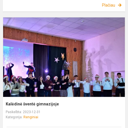
Plačiau
K
š
g
Kalėdinė šventė gimnazijoje
Paskelbta: 2023-12-31
Kategorija:
Renginiai