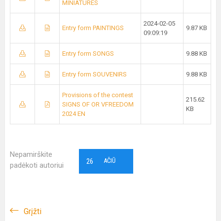
MINIATURES
2024-02-05
Entry form PAINTINGS
9.87 KB
09:09:19
Entry form SONGS
9.88 KB
Entry form SOUVENIRS
9.88 KB
Provisions of the contest
215.62
SIGNS OF OR VFREEDOM
KB
2024 EN
Nepamirškite
26
AČIŪ
padėkoti autoriui
Grįžti