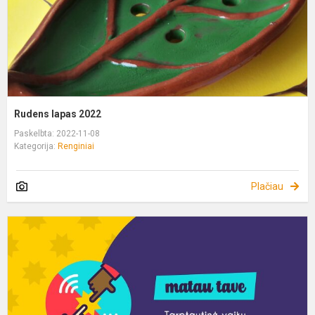
Rudens lapas 2022
Paskelbta: 2022-11-08
Kategorija:
Renginiai
Plačiau
M
T
2