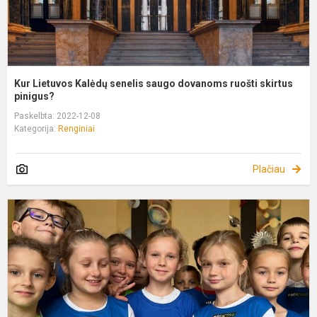
p.
Kur Lietuvos Kalėdų senelis saugo dovanoms ruošti skirtus
pinigus?
Paskelbta: 2022-12-08
Kategorija:
Renginiai
Plačiau
B
–
J
Š
R
2