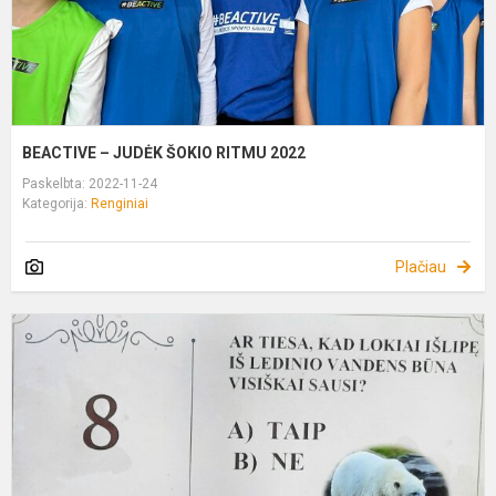
BEACTIVE – JUDĖK ŠOKIO RITMU 2022
Paskelbta: 2022-11-24
Kategorija:
Renginiai
Plačiau
Š
š
l
s