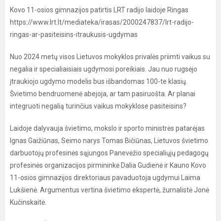
Kovo 11-osios gimnazijos patirtis LRT radijo laidoje Ringas
https://www.lrt.lt/mediateka/irasas/2000247837/lrt-radijo-
ringas-ar-pasiteisins-itraukusis-ugdymas
Nuo 2024 metų visos Lietuvos mokyklos privalės priimti vaikus su
negalia ir specialiaisiais ugdymosi poreikiais. Jau nuo rugsėjo
įtraukiojo ugdymo modelis bus išbandomas 100-te klasių.
Švietimo bendruomenė abejoja, ar tam pasiruošta. Ar planai
integruoti negalią turinčius vaikus mokyklose pasiteisins?
Laidoje dalyvauja švietimo, mokslo ir sporto ministrės patarėjas
Ignas Gaižiūnas, Seimo narys Tomas Bičiūnas, Lietuvos švietimo
darbuotojų profesinės sąjungos Panevėžio specialiųjų pedagogų
profesinės organizacijos pirmininkė Dalia Gudienė ir Kauno Kovo
11-osios gimnazijos direktoriaus pavaduotoja ugdymui Laima
Lukšienė. Argumentus vertina švietimo ekspertė, žurnalistė Jonė
Kučinskaitė.