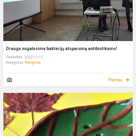
Drauge nugalėsime bakterijų atsparumą antibiotikams!
Paskelbta: 2022-11-11
Kategorija:
Renginiai
Plačiau
R
l
2