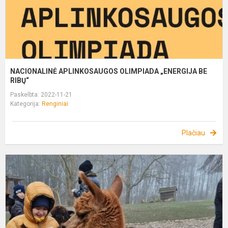
NACIONALINĖ APLINKOSAUGOS OLIMPIADA „ENERGIJA BE
RIBŲ“
Paskelbta: 2022-11-21
Kategorija:
Renginiai
Plačiau
A
ū