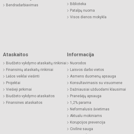
Biblioteka
Bendradarbiavimas
Patalpų nuoma
Visos dienos mokykla
Ataskaitos
Informacija
Biudžeto vykdymo ataskaitų rinkiniai
Nuorodos
Finansinių ataskaitų rinkiniai
Laisvos darbo vietos
Lėšos veiklai viešinti
Asmens duomenų apsauga
Projektai
Konsultavimasis su visuomene
Viešieji pirkimai
Dažniausiai užduodami klausimai
Biudžeto vykdymo ataskaitos
Pranešėjų apsauga
Finansinės ataskaitos
1,2% parama
Neformalusis švietimas
Aktualu mokiniams
Korupcijos prevencija
Civilinė sauga