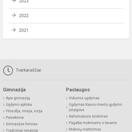
2023
2022
2021
Tvarkaraščiai
Gimnazija
Paslaugos
Apie gimnaziją
Vidurinis ugdymas
Ugdymo aplinka
Ugdymas Kauno miesto gydymo
įstaigose
Filosofija, misija, vizija
Neformalusis švietimas
Pasiekimai
Pagalba mokiniams ir tėvams
Gimnazijos himnas
Mokinių maitinimas
Tradiciniai renginiai