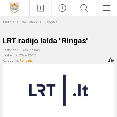
Paieška
Men
Titulinis
Naujienos
Renginiai
LRT radijo laida "Ringas"
Paskelbė : Lukas Putinas
Paskelbta: 2022-12-12
Kategorija:
Renginiai