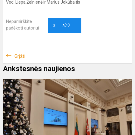
Ved. Liepa Želnienė ir Marius Jokūbaitis
Nepamirškite
0
AČIŪ
padėkoti autoriui
Grįžti
Ankstesnės naujienos
G
p
s