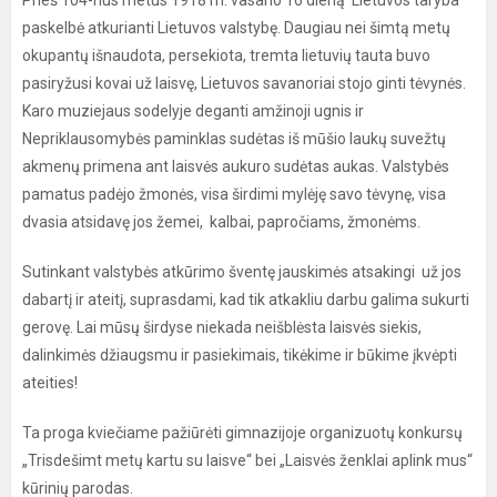
Prieš 104-rius metus 1918 m. vasario 16 dieną Lietuvos taryba
paskelbė atkurianti Lietuvos valstybę. Daugiau nei šimtą metų
okupantų išnaudota, persekiota, tremta lietuvių tauta buvo
pasiryžusi kovai už laisvę, Lietuvos savanoriai stojo ginti tėvynės.
Karo muziejaus sodelyje deganti amžinoji ugnis ir
Nepriklausomybės paminklas sudėtas iš mūšio laukų suvežtų
akmenų primena ant laisvės aukuro sudėtas aukas. Valstybės
pamatus padėjo žmonės, visa širdimi mylėję savo tėvynę, visa
dvasia atsidavę jos žemei, kalbai, papročiams, žmonėms.
Sutinkant valstybės atkūrimo šventę jauskimės atsakingi už jos
dabartį ir ateitį, suprasdami, kad tik atkakliu darbu galima sukurti
gerovę. Lai mūsų širdyse niekada neišblėsta laisvės siekis,
dalinkimės džiaugsmu ir pasiekimais, tikėkime ir būkime įkvėpti
ateities!
Ta proga kviečiame pažiūrėti gimnazijoje organizuotų konkursų
„Trisdešimt metų kartu su laisve“ bei „Laisvės ženklai aplink mus“
kūrinių parodas.