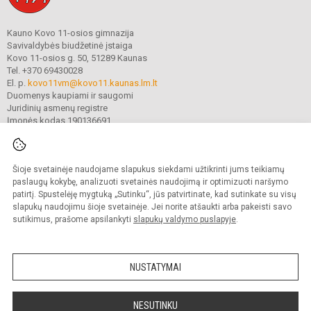
Kauno Kovo 11-osios gimnazija
Savivaldybės biudžetinė įstaiga
Kovo 11-osios g. 50, 51289 Kaunas
Tel. +370 69430028
El. p.
kovo11vm@kovo11.kaunas.lm.lt
Duomenys kaupiami ir saugomi
Juridinių asmenų registre
Įmonės kodas 190136691
Šioje svetainėje naudojame slapukus siekdami užtikrinti jums teikiamų
© 2021. Kauno Kovo 11-osios gimnazija. Visos teisės saugomos.
Kopijuoti turinį be raštiško gimnazijos sutikimo griežtai draudžiama.
paslaugų kokybę, analizuoti svetainės naudojimą ir optimizuoti naršymo
patirtį. Spustelėję mygtuką „Sutinku“, jūs patvirtinate, kad sutinkate su visų
Prieinamumo paraiška
Slapukų valdymas
slapukų naudojimu šioje svetainėje. Jei norite atšaukti arba pakeisti savo
sutikimus, prašome apsilankyti
slapukų valdymo puslapyje
.
Sumanus būdas atnaujinti
mokyklos interneto
svetainę
NUSTATYMAI
NESUTINKU