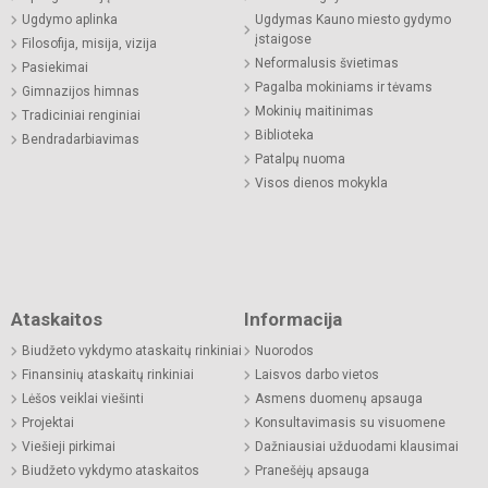
Ugdymo aplinka
Ugdymas Kauno miesto gydymo
įstaigose
Filosofija, misija, vizija
Neformalusis švietimas
Pasiekimai
Pagalba mokiniams ir tėvams
Gimnazijos himnas
Mokinių maitinimas
Tradiciniai renginiai
Biblioteka
Bendradarbiavimas
Patalpų nuoma
Visos dienos mokykla
Ataskaitos
Informacija
Biudžeto vykdymo ataskaitų rinkiniai
Nuorodos
Finansinių ataskaitų rinkiniai
Laisvos darbo vietos
Lėšos veiklai viešinti
Asmens duomenų apsauga
Projektai
Konsultavimasis su visuomene
Viešieji pirkimai
Dažniausiai užduodami klausimai
Biudžeto vykdymo ataskaitos
Pranešėjų apsauga