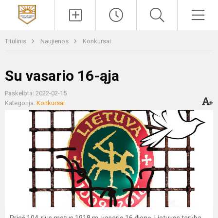
Paieška
Men
Titulinis
Naujienos
Konkursai
Su vasario 16-ąja
Paskelbta: 2022-02-15
Kategorija:
Konkursai