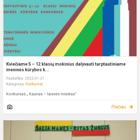
k
m
d
t
m.
Kviečiame 5 – 12 klasių mokinius dalyvauti tarptautiniame
meninės kūrybos k...
Paskelbta: 2022-01-21
Kategorija:
Konkursai
Konkursas „ Kaunas – laisvės miestas“
Plačiau
R
e
k