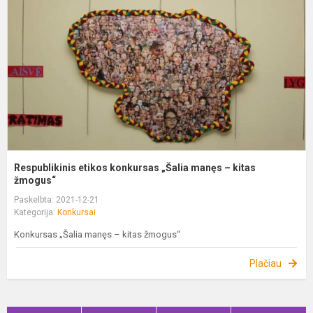
„
m
–
k
ž
Respublikinis etikos konkursas „Šalia manęs – kitas
žmogus“
Paskelbta: 2021-12-21
Kategorija:
Konkursai
Konkursas „Šalia manęs – kitas žmogus“
Plačiau