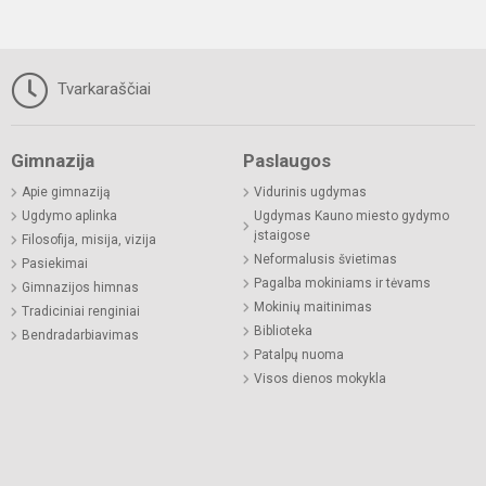
Tvarkaraščiai
Gimnazija
Paslaugos
Apie gimnaziją
Vidurinis ugdymas
Ugdymo aplinka
Ugdymas Kauno miesto gydymo
įstaigose
Filosofija, misija, vizija
Neformalusis švietimas
Pasiekimai
Pagalba mokiniams ir tėvams
Gimnazijos himnas
Mokinių maitinimas
Tradiciniai renginiai
Biblioteka
Bendradarbiavimas
Patalpų nuoma
Visos dienos mokykla