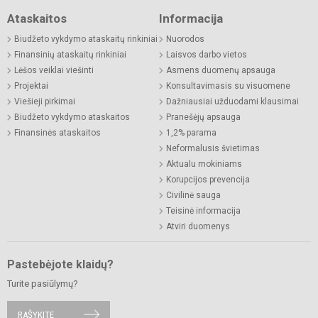
Ataskaitos
Informacija
Biudžeto vykdymo ataskaitų rinkiniai
Nuorodos
Finansinių ataskaitų rinkiniai
Laisvos darbo vietos
Lėšos veiklai viešinti
Asmens duomenų apsauga
Projektai
Konsultavimasis su visuomene
Viešieji pirkimai
Dažniausiai užduodami klausimai
Biudžeto vykdymo ataskaitos
Pranešėjų apsauga
Finansinės ataskaitos
1,2% parama
Neformalusis švietimas
Aktualu mokiniams
Korupcijos prevencija
Civilinė sauga
Teisinė informacija
Atviri duomenys
Pastebėjote klaidų?
Turite pasiūlymų?
RAŠYKITE