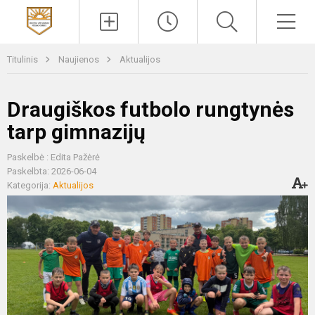
Paieška
Men
Titulinis
Naujienos
Aktualijos
Draugiškos futbolo rungtynės
tarp gimnazijų
Paskelbė : Edita Pažėrė
Paskelbta: 2026-06-04
Kategorija:
Aktualijos