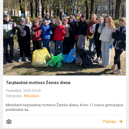
m
Ž
d
Tarptautinė motinos Žemės diena
Paskelbta: 2026-04-30
Kategorija:
Aktualijos
Minėdami tarptautinę motinos Žemės diena, Kovo 11-osios gimnazijos
pradinukai sa...
Plačiau