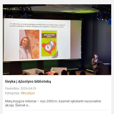
I
į
Ą
b
Išvyka į Ąžuolyno biblioteką
Paskelbta: 2026-04-29
Kategorija:
Aktualijos
Metų knygos rinkimai – nuo 2005 m. kasmet vykstanti nacionalinė
akcija. Šiemet e...