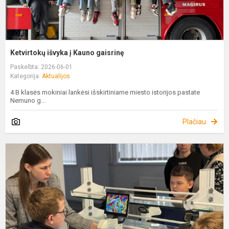
Ketvirtokų išvyka į Kauno gaisrinę
Paskelbta: 2026-06-01
Kategorija:
Aktualijos
4 B klasės mokiniai lankėsi išskirtiniame miesto istorijos pastate
Nemuno g...
Plačiau
S
v
a
p
s
b
ir.