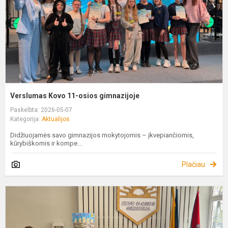
Verslumas Kovo 11-osios gimnazijoje
Paskelbta: 2026-05-07
Kategorija:
Aktualijos
Didžiuojamės savo gimnazijos mokytojomis – įkvepiančiomis,
kūrybiškomis ir kompe...
Plačiau
M
b
s
k