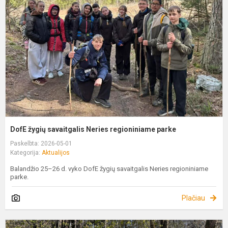
s
N
r
p
DofE žygių savaitgalis Neries regioniniame parke
Paskelbta: 2026-05-01
Kategorija:
Aktualijos
Balandžio 25–26 d. vyko DofE žygių savaitgalis Neries regioniniame
parke.
Plačiau
T