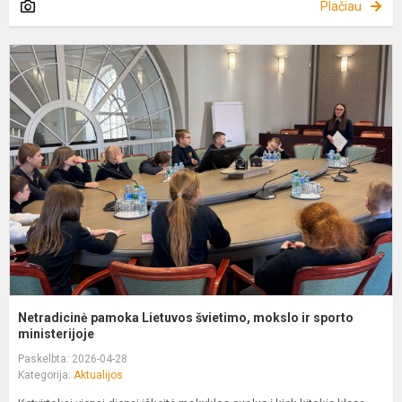
Plačiau
N
p
L
š
m
ir
s
mi
Netradicinė pamoka Lietuvos švietimo, mokslo ir sporto
ministerijoje
Paskelbta: 2026-04-28
Kategorija:
Aktualijos