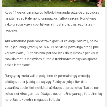
Kovo 11-osios gimnazijos futbolo komanda sužaidė draugiškas
rungtynes su Palemono gimnazijos futbolininkais. Rungtynės
vyko draugiškoje ir sportiškoje atmosferoje, o jų rezultatas –
lygiosios.
Abi komandos pademonstravo gražų ir kovingą žaidimą, pelnė
daug įspūdingų įvarčių bei sukūrė ne vieną pavojingą progą prie
varžovų vartų. Futbolininkai parodė, kiek daug išmoko per visus
mokslo metus lankydami futbolo treniruotes mokyklos sporto
salėje ir stadione.
Rungtynių metu vaikai patyrė ne tik permainingų emocijų
aikštėje, bet ir įvairių oro sąlygų. Žaidėjus lydėjo tiek šilta
vasariška saulė, tiek netikėtai užklupęs stiprus lietus. Tačiau nei
lietus, nei kitos gamtos išdaigos nesumažino jaunųjų futbolininkų
noro žaisti, kovoti ir mėgautis futbolu.