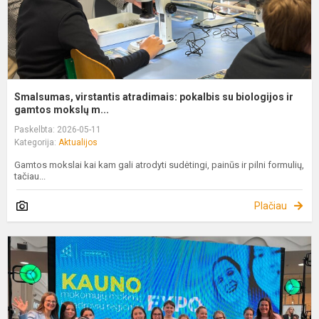
Smalsumas, virstantis atradimais: pokalbis su biologijos ir
gamtos mokslų m...
Paskelbta: 2026-05-11
Kategorija:
Aktualijos
Gamtos mokslai kai kam gali atrodyti sudėtingi, painūs ir pilni formulių,
tačiau...
Plačiau
V
K
1
o
g