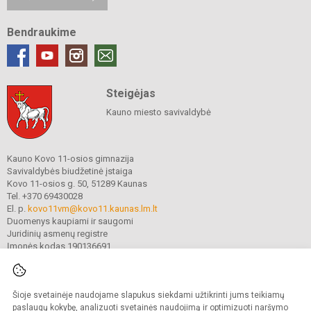
Bendraukime
Steigėjas
Kauno miesto savivaldybė
Kauno Kovo 11-osios gimnazija
Savivaldybės biudžetinė įstaiga
Kovo 11-osios g. 50, 51289 Kaunas
Tel. +370 69430028
El. p.
kovo11vm@kovo11.kaunas.lm.lt
Duomenys kaupiami ir saugomi
Juridinių asmenų registre
Įmonės kodas 190136691
Šioje svetainėje naudojame slapukus siekdami užtikrinti jums teikiamų
© 2021. Kauno Kovo 11-osios gimnazija. Visos teisės saugomos.
Kopijuoti turinį be raštiško gimnazijos sutikimo griežtai draudžiama.
paslaugų kokybę, analizuoti svetainės naudojimą ir optimizuoti naršymo