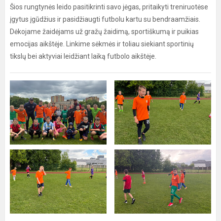
Šios rungtynės leido pasitikrinti savo jėgas, pritaikyti treniruotėse
įgytus įgūdžius ir pasidžiaugti futbolu kartu su bendraamžiais.
Dėkojame žaidėjams už gražų žaidimą, sportiškumą ir puikias
emocijas aikštėje. Linkime sėkmės ir toliau siekiant sportinių
tikslų bei aktyviai leidžiant laiką futbolo aikštėje.