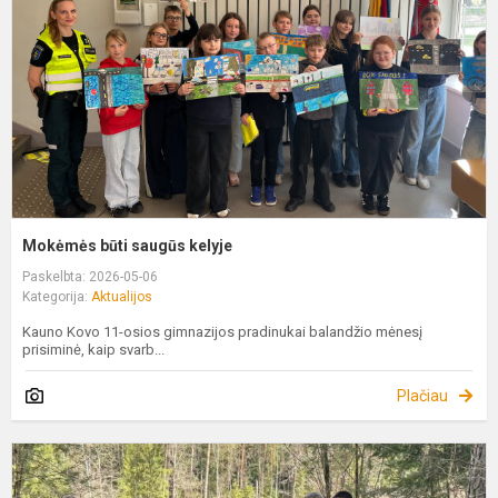
Mokėmės būti saugūs kelyje
Paskelbta: 2026-05-06
Kategorija:
Aktualijos
Kauno Kovo 11-osios gimnazijos pradinukai balandžio mėnesį
prisiminė, kaip svarb...
Plačiau
D
ž