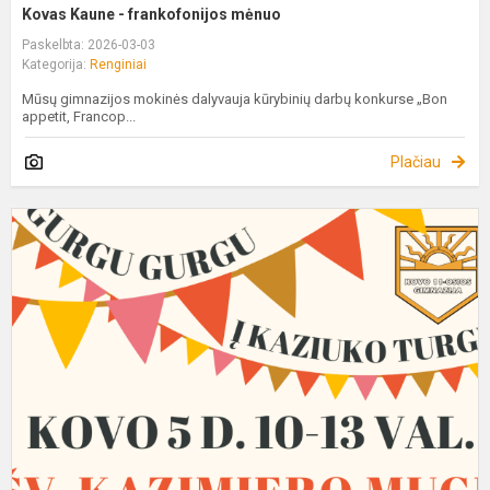
Kovas Kaune - frankofonijos mėnuo
Paskelbta: 2026-03-03
Kategorija:
Renginiai
Mūsų gimnazijos mokinės dalyvauja kūrybinių darbų konkurse „Bon
appetit, Francop...
Plačiau
K
m
K
1
o
g