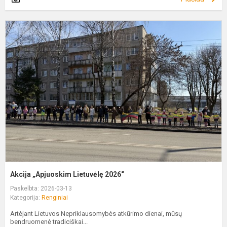
A
„
L
2
Akcija „Apjuoskim Lietuvėlę 2026“
Paskelbta: 2026-03-13
Kategorija:
Renginiai
Artėjant Lietuvos Nepriklausomybės atkūrimo dienai, mūsų
bendruomenė tradiciškai...