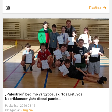
Plačiau
„
b
v
s
L
N
„Palestros“ bėgimo varžybos, skirtos Lietuvos
Nepriklausomybės dienai pamin...
Paskelbta: 2026-03-13
Kategorija:
Renginiai