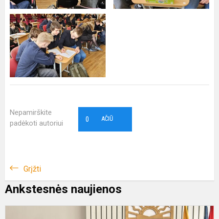
Nepamirškite
0
AČIŪ
padėkoti autoriui
Grįžti
Ankstesnės naujienos
M