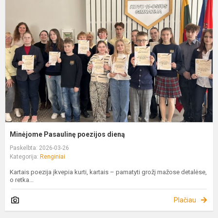
P
p
d
Minėjome Pasaulinę poezijos dieną
Paskelbta: 2026-03-26
Kategorija:
Renginiai
Kartais poezija įkvepia kurti, kartais – pamatyti grožį mažose detalėse,
o retka...
Plačiau