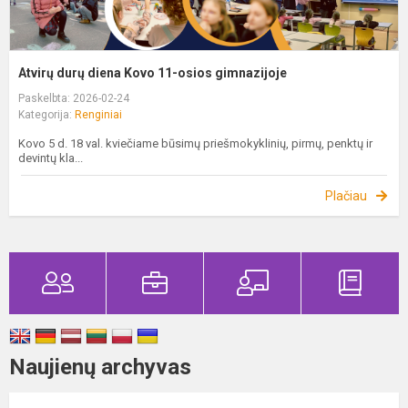
Atvirų durų diena Kovo 11-osios gimnazijoje
Paskelbta: 2026-02-24
Kategorija:
Renginiai
Kovo 5 d. 18 val. kviečiame būsimų priešmokyklinių, pirmų, penktų ir
devintų kla...
Plačiau
Naujienų archyvas