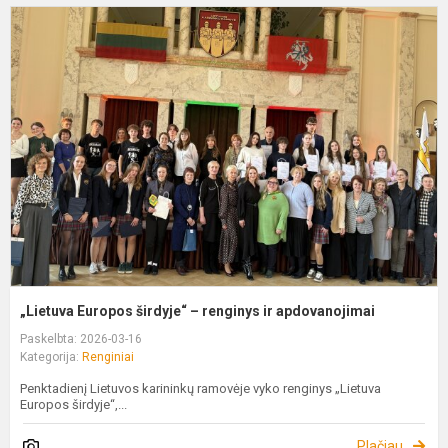
„
E
š
–
r
ir
a
„Lietuva Europos širdyje“ – renginys ir apdovanojimai
Paskelbta: 2026-03-16
Kategorija:
Renginiai
Penktadienį Lietuvos karininkų ramovėje vyko renginys „Lietuva
Europos širdyje“,...
Plačiau