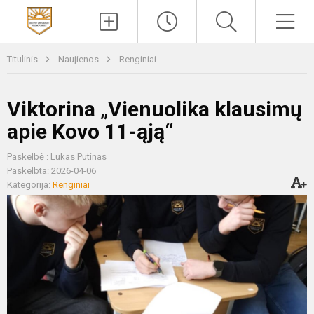
Paieška
Men
Titulinis
Naujienos
Renginiai
Viktorina „Vienuolika klausimų
apie Kovo 11-ąją“
Paskelbė : Lukas Putinas
Paskelbta: 2026-04-06
Kategorija:
Renginiai