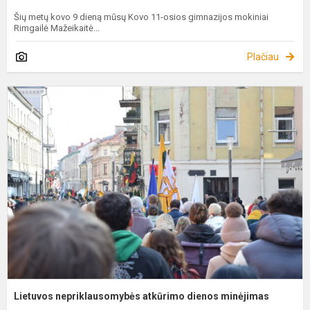
Šių metų kovo 9 dieną mūsų Kovo 11-osios gimnazijos mokiniai
Rimgailė Mažeikaitė...
Plačiau
L
n
a
d
m
Lietuvos nepriklausomybės atkūrimo dienos minėjimas