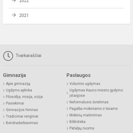
2022
2021
Tvarkaraščiai
Gimnazija
Paslaugos
Apie gimnaziją
Vidurinis ugdymas
Ugdymo aplinka
Ugdymas Kauno miesto gydymo
įstaigose
Filosofija, misija, vizija
Neformalusis švietimas
Pasiekimai
Pagalba mokiniams ir tėvams
Gimnazijos himnas
Mokinių maitinimas
Tradiciniai renginiai
Biblioteka
Bendradarbiavimas
Patalpų nuoma