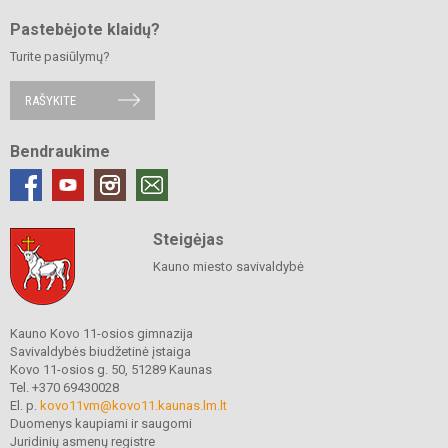
Pastebėjote klaidų?
Turite pasiūlymų?
RAŠYKITE
Bendraukime
Steigėjas
Kauno miesto savivaldybė
Kauno Kovo 11-osios gimnazija
Savivaldybės biudžetinė įstaiga
Kovo 11-osios g. 50, 51289 Kaunas
Tel. +370 69430028
El. p.
kovo11vm@kovo11.kaunas.lm.lt
Duomenys kaupiami ir saugomi
Juridinių asmenų registre