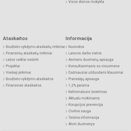
Visos dienos mokykla
Ataskaitos
Informacija
Biudžeto vykdymo ataskaitų rinkiniai
Nuorodos
Finansinių ataskaitų rinkiniai
Laisvos darbo vietos
Lėšos veiklai viešinti
Asmens duomenų apsauga
Projektai
Konsultavimasis su visuomene
Viešieji pirkimai
Dažniausiai užduodami klausimai
Biudžeto vykdymo ataskaitos
Pranešėjų apsauga
Finansinės ataskaitos
1,2% parama
Neformalusis švietimas
Aktualu mokiniams
Korupcijos prevencija
Civilinė sauga
Teisinė informacija
Atviri duomenys