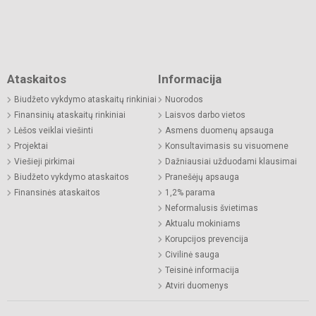
Ataskaitos
Informacija
Biudžeto vykdymo ataskaitų rinkiniai
Nuorodos
Finansinių ataskaitų rinkiniai
Laisvos darbo vietos
Lėšos veiklai viešinti
Asmens duomenų apsauga
Projektai
Konsultavimasis su visuomene
Viešieji pirkimai
Dažniausiai užduodami klausimai
Biudžeto vykdymo ataskaitos
Pranešėjų apsauga
Finansinės ataskaitos
1,2% parama
Neformalusis švietimas
Aktualu mokiniams
Korupcijos prevencija
Civilinė sauga
Teisinė informacija
Atviri duomenys