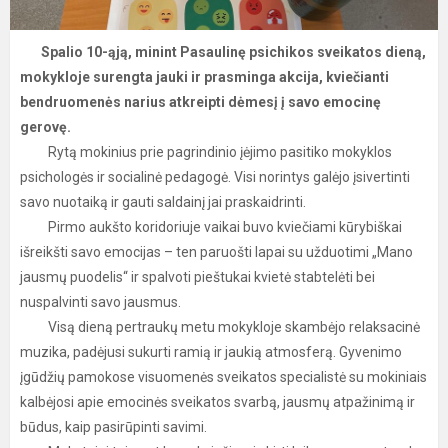
Spalio 10-ąją, minint Pasaulinę psichikos sveikatos dieną,
mokykloje surengta jauki ir prasminga akcija, kviečianti
bendruomenės narius atkreipti dėmesį į savo emocinę
gerovę.
Rytą mokinius prie pagrindinio įėjimo pasitiko mokyklos
psichologės ir socialinė pedagogė. Visi norintys galėjo įsivertinti
savo nuotaiką ir gauti saldainį jai praskaidrinti.
Pirmo aukšto koridoriuje vaikai buvo kviečiami kūrybiškai
išreikšti savo emocijas – ten paruošti lapai su užduotimi „Mano
jausmų puodelis“ ir spalvoti pieštukai kvietė stabtelėti bei
nuspalvinti savo jausmus.
Visą dieną pertraukų metu mokykloje skambėjo relaksacinė
muzika, padėjusi sukurti ramią ir jaukią atmosferą. Gyvenimo
įgūdžių pamokose visuomenės sveikatos specialistė su mokiniais
kalbėjosi apie emocinės sveikatos svarbą, jausmų atpažinimą ir
būdus, kaip pasirūpinti savimi.