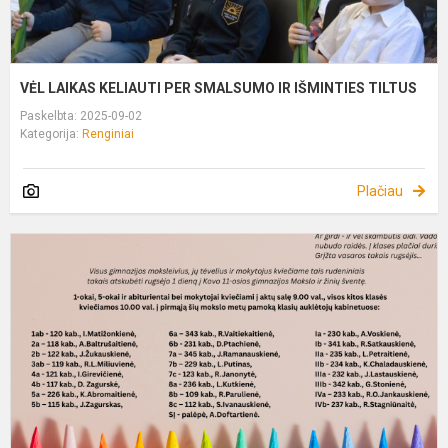
VĖL LAIKAS KELIAUTI PER SMALSUMO IR IŠMINTIES TILTUS
Paskelbta: 2025-09-02
Kategorija:
Renginiai
Plačiau
R
1
oj