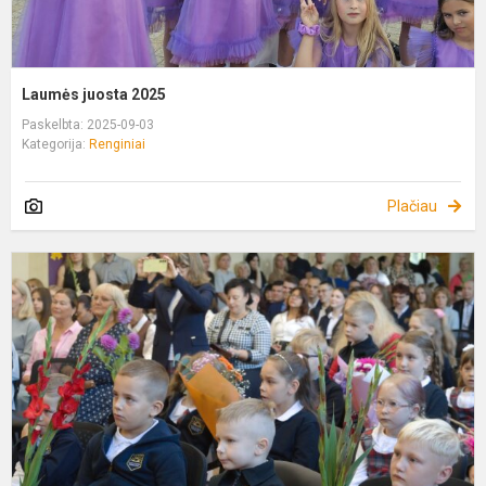
Laumės juosta 2025
Paskelbta: 2025-09-03
Kategorija:
Renginiai
Plačiau
V
L
K
P
S
I
I
T