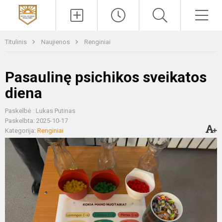
Paieška
Men
Titulinis
Naujienos
Renginiai
Pasaulinę psichikos sveikatos
diena
Paskelbė : Lukas Putinas
Paskelbta: 2025-10-17
Kategorija:
Renginiai