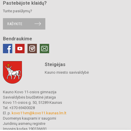
Pastebėjote klaidų?
Turite pasiūlymų?
RAŠYKITE
Bendraukime
Steigėjas
Kauno miesto savivaldybė
Kauno Kovo 11-osios gimnazija
Savivaldybės biudžetinė įstaiga
Kovo 11-osios g. 50, 51289 Kaunas
Tel. +370 69430028
El. p.
kovo11vm@kovo11.kaunas.lm.lt
Duomenys kaupiami ir saugomi
Juridinių asmenų registre
Įmonės kodas 190136691