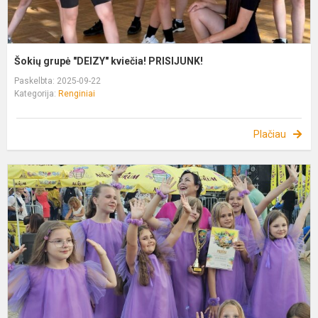
Šokių grupė "DEIZY" kviečia! PRISIJUNK!
Paskelbta: 2025-09-22
Kategorija:
Renginiai
Plačiau
L
j
2