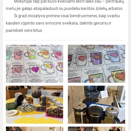
Mokytojai taip pat buvo kviečiami skirti laiko sau – pertraukų
metu jie galėjo atsipalaiduoti su puodeliu karštos žolelių arbatos.
Ši graži iniciatyva priminė visai bendruomenei, kaip svarbu
kasdien rūpintis savo emocine sveikata, dalintis gerumu ir
pastebėti vieni kitus.