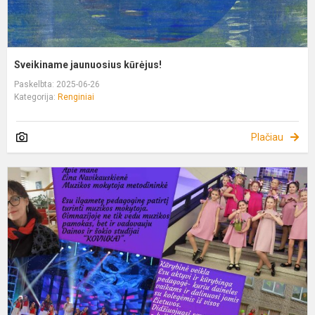
Sveikiname jaunuosius kūrėjus!
Paskelbta: 2025-06-26
Kategorija:
Renginiai
Plačiau
D
ir
š
s
„