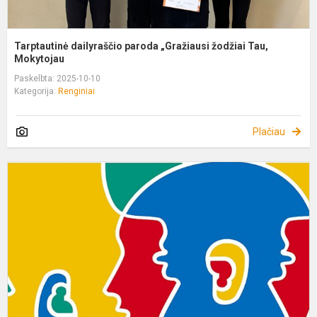
Tarptautinė dailyraščio paroda „Gražiausi žodžiai Tau,
Mokytojau
Paskelbta: 2025-10-10
Kategorija:
Renginiai
Plačiau
L
į
p