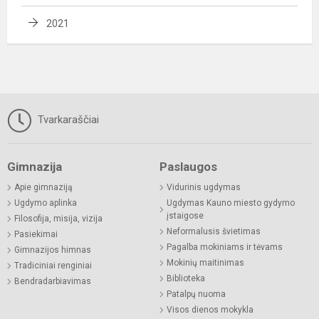
2021
Tvarkaraščiai
Gimnazija
Paslaugos
Apie gimnaziją
Vidurinis ugdymas
Ugdymo aplinka
Ugdymas Kauno miesto gydymo
įstaigose
Filosofija, misija, vizija
Neformalusis švietimas
Pasiekimai
Pagalba mokiniams ir tėvams
Gimnazijos himnas
Mokinių maitinimas
Tradiciniai renginiai
Biblioteka
Bendradarbiavimas
Patalpų nuoma
Visos dienos mokykla