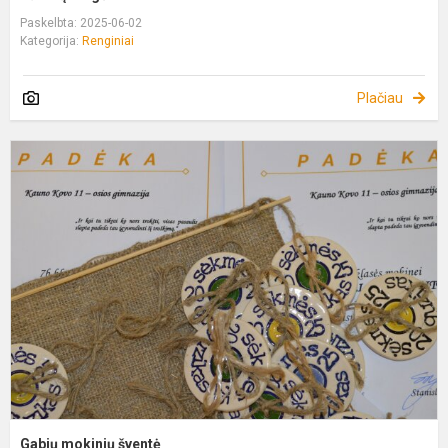
Paskelbta: 2025-06-02
Kategorija:
Renginiai
Plačiau
G
m
š
Gabių mokinių šventė