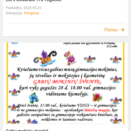
Paskelbta: 2025-05-25
Kategorija:
Renginiai
Plačiau
G
m
š
Gabių mokinių šventė!