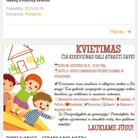
Paskelbta: 2025-05-25
Kategorija:
Renginiai
Plačiau
B
M
–
A
S
A