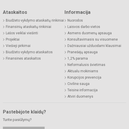
Ataskaitos
Informacija
Biudžeto vykdymo ataskaitų rinkiniai
Nuorodos
Finansinių ataskaitų rinkiniai
Laisvos darbo vietos
Lėšos veiklai viešinti
Asmens duomenų apsauga
Projektai
Konsultavimasis su visuomene
Viešieji pirkimai
Dažniausiai užduodami klausimai
Biudžeto vykdymo ataskaitos
Pranešėjų apsauga
Finansinės ataskaitos
1,2% parama
Neformalusis švietimas
Aktualu mokiniams
Korupcijos prevencija
Civilinė sauga
Teisinė informacija
Atviri duomenys
Pastebėjote klaidų?
Turite pasiūlymų?