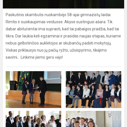
Paskutinis skambutis nuskambėjo 58-ajai gimnazistų laidai.
Rimtis ir susikaupimas veiduose. Akyse sustingusi ašara. Tik
dabar abiturientai ima suprasti, kad tai pabaigos pradžia, kad tai
tikra. Dar laukia keli egzaminai ir prasidės naujas etapas, kuriame
nebus gelbstinčios auklėtojos ar skubančių padėti mokytojų.
Viskas priklausys nuo jų pačių ryžto, užsispyrimo, tikėjimo
savimi... Linkime jiems gero vėjo!