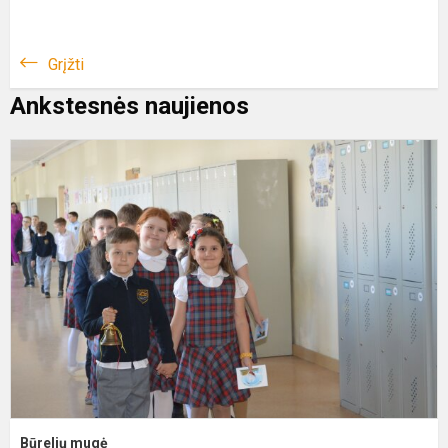
Grįžti
Ankstesnės naujienos
B
m
Būrelių mugė