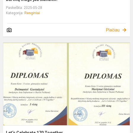
Paskelbta: 2025-05-28
Kategorija:
Renginiai
Plačiau
L
C
1
T
Let‘s Celebrate 170 Together