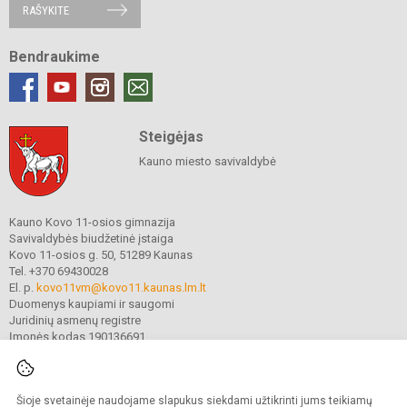
RAŠYKITE
Bendraukime
Steigėjas
Kauno miesto savivaldybė
Kauno Kovo 11-osios gimnazija
Savivaldybės biudžetinė įstaiga
Kovo 11-osios g. 50, 51289 Kaunas
Tel. +370 69430028
El. p.
kovo11vm@kovo11.kaunas.lm.lt
Duomenys kaupiami ir saugomi
Juridinių asmenų registre
Įmonės kodas 190136691
Šioje svetainėje naudojame slapukus siekdami užtikrinti jums teikiamų
© 2021. Kauno Kovo 11-osios gimnazija. Visos teisės saugomos.