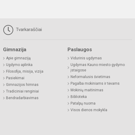
Tvarkaraščiai
Gimnazija
Paslaugos
Apie gimnaziją
Vidurinis ugdymas
Ugdymo aplinka
Ugdymas Kauno miesto gydymo
įstaigose
Filosofija, misija, vizija
Neformalusis švietimas
Pasiekimai
Pagalba mokiniams ir tėvams
Gimnazijos himnas
Mokinių maitinimas
Tradiciniai renginiai
Biblioteka
Bendradarbiavimas
Patalpų nuoma
Visos dienos mokykla