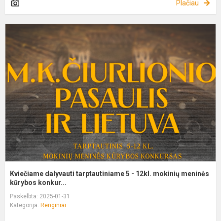
Plačiau
K
d
t
5
-
1
m
m
Kviečiame dalyvauti tarptautiniame 5 - 12kl. mokinių meninės
kūrybos konkur...
Paskelbta: 2025-01-31
Kategorija:
Renginiai