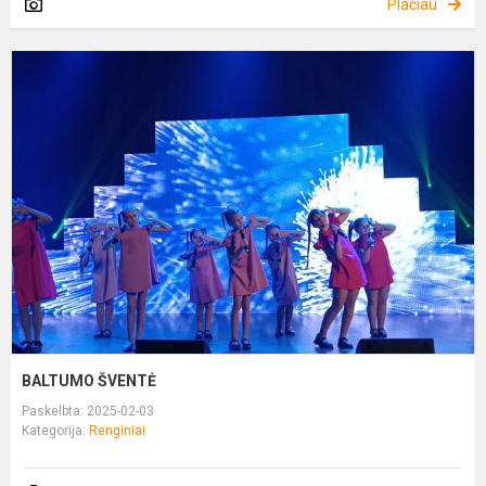
Plačiau
B
Š
BALTUMO ŠVENTĖ
Paskelbta: 2025-02-03
Kategorija:
Renginiai