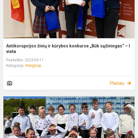
–.
Antikorupcijos žinių ir kūrybos konkurse „Būk sąžiningas“ – I
vieta
Paskelbta: 2023-05-11
Kategorija:
Renginiai
Plačiau
J
d
K