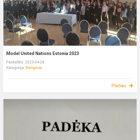
Model United Nations Estonia 2023
Paskelbta: 2023-04-28
Kategorija:
Renginiai
Plačiau
K
i
o