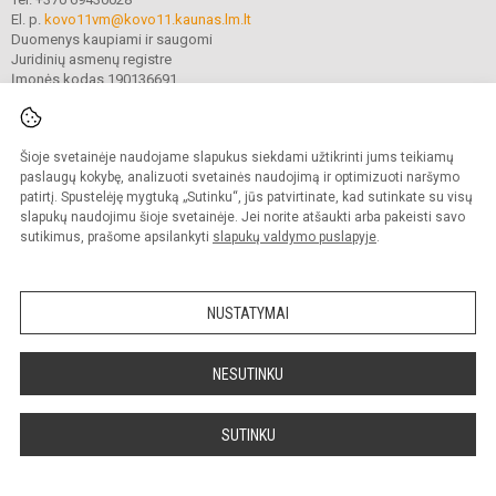
El. p.
kovo11vm@kovo11.kaunas.lm.lt
Duomenys kaupiami ir saugomi
Juridinių asmenų registre
Įmonės kodas 190136691
Šioje svetainėje naudojame slapukus siekdami užtikrinti jums teikiamų
© 2021. Kauno Kovo 11-osios gimnazija. Visos teisės saugomos.
Kopijuoti turinį be raštiško gimnazijos sutikimo griežtai draudžiama.
paslaugų kokybę, analizuoti svetainės naudojimą ir optimizuoti naršymo
patirtį. Spustelėję mygtuką „Sutinku“, jūs patvirtinate, kad sutinkate su visų
Prieinamumo paraiška
Slapukų valdymas
slapukų naudojimu šioje svetainėje. Jei norite atšaukti arba pakeisti savo
sutikimus, prašome apsilankyti
slapukų valdymo puslapyje
.
Sumanus būdas atnaujinti
mokyklos interneto
svetainę
NUSTATYMAI
NESUTINKU
SUTINKU