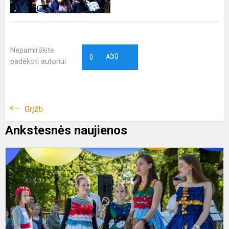
Nepamirškite
0
AČIŪ
padėkoti autoriui
Grįžti
Ankstesnės naujienos
E
d
š
L
a