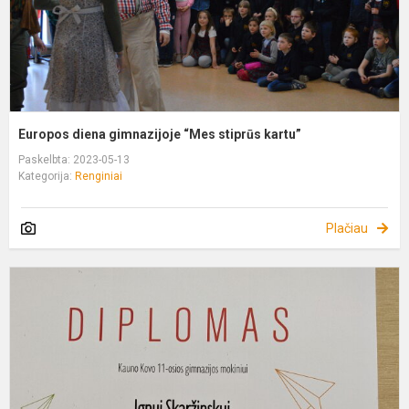
Europos diena gimnazijoje “Mes stiprūs kartu”
Paskelbta: 2023-05-13
Kategorija:
Renginiai
Plačiau
8
k
f
o