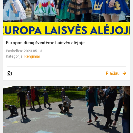
Europos dieną šventėme Laisvės alėjoje
Paskelbta: 2023-05-13
Kategorija:
Renginiai
Plačiau
E
d
š
k