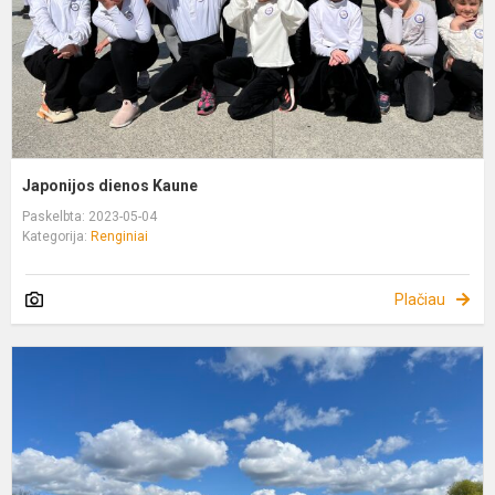
Japonijos dienos Kaune
Paskelbta: 2023-05-04
Kategorija:
Renginiai
Plačiau
T
š
d
g