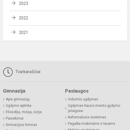
2023
2022
2021
Tvarkaraščiai
Gimnazija
Paslaugos
Apie gimnaziją
Vidurinis ugdymas
Ugdymo aplinka
Ugdymas Kauno miesto gydymo
įstaigose
Filosofija, misija, vizija
Neformalusis švietimas
Pasiekimai
Pagalba mokiniams ir tėvams
Gimnazijos himnas
Mokinių maitinimas