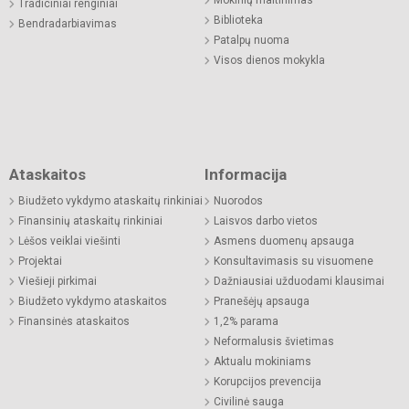
Tradiciniai renginiai
Biblioteka
Bendradarbiavimas
Patalpų nuoma
Visos dienos mokykla
Ataskaitos
Informacija
Biudžeto vykdymo ataskaitų rinkiniai
Nuorodos
Finansinių ataskaitų rinkiniai
Laisvos darbo vietos
Lėšos veiklai viešinti
Asmens duomenų apsauga
Projektai
Konsultavimasis su visuomene
Viešieji pirkimai
Dažniausiai užduodami klausimai
Biudžeto vykdymo ataskaitos
Pranešėjų apsauga
Finansinės ataskaitos
1,2% parama
Neformalusis švietimas
Aktualu mokiniams
Korupcijos prevencija
Civilinė sauga