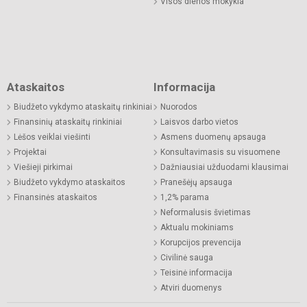
Visos dienos mokykla
Ataskaitos
Informacija
Biudžeto vykdymo ataskaitų rinkiniai
Nuorodos
Finansinių ataskaitų rinkiniai
Laisvos darbo vietos
Lėšos veiklai viešinti
Asmens duomenų apsauga
Projektai
Konsultavimasis su visuomene
Viešieji pirkimai
Dažniausiai užduodami klausimai
Biudžeto vykdymo ataskaitos
Pranešėjų apsauga
Finansinės ataskaitos
1,2% parama
Neformalusis švietimas
Aktualu mokiniams
Korupcijos prevencija
Civilinė sauga
Teisinė informacija
Atviri duomenys