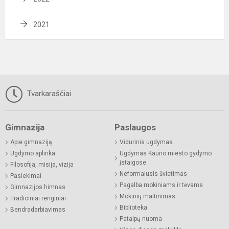
2021
Tvarkaraščiai
Gimnazija
Paslaugos
Apie gimnaziją
Vidurinis ugdymas
Ugdymo aplinka
Ugdymas Kauno miesto gydymo
įstaigose
Filosofija, misija, vizija
Neformalusis švietimas
Pasiekimai
Pagalba mokiniams ir tėvams
Gimnazijos himnas
Mokinių maitinimas
Tradiciniai renginiai
Biblioteka
Bendradarbiavimas
Patalpų nuoma