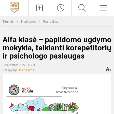
Paieška
Men
Titulinis
Naujienos
Pranešimai
Alfa klasė – papildomo ugdymo
mokykla, teikianti korepetitorių
ir psichologo paslaugas
Paskelbta: 2022-02-03
Kategorija:
Pranešimai