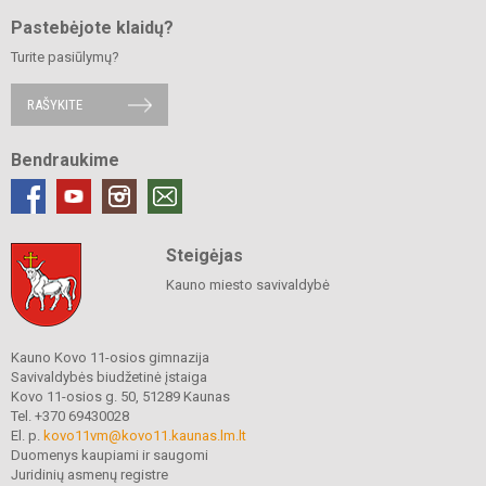
Pastebėjote klaidų?
Turite pasiūlymų?
RAŠYKITE
Bendraukime
Steigėjas
Kauno miesto savivaldybė
Kauno Kovo 11-osios gimnazija
Savivaldybės biudžetinė įstaiga
Kovo 11-osios g. 50, 51289 Kaunas
Tel. +370 69430028
El. p.
kovo11vm@kovo11.kaunas.lm.lt
Duomenys kaupiami ir saugomi
Juridinių asmenų registre