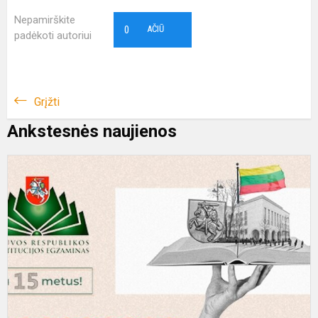
Nepamirškite
0
AČIŪ
padėkoti autoriui
Grįžti
Ankstesnės naujienos
„
g
b
d
k
e.