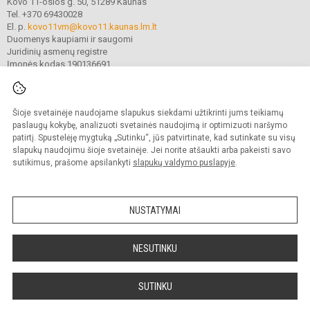
Kovo 11-osios g. 50, 51289 Kaunas
Tel. +370 69430028
El. p.
kovo11vm@kovo11.kaunas.lm.lt
Duomenys kaupiami ir saugomi
Juridinių asmenų registre
Įmonės kodas 190136691
Šioje svetainėje naudojame slapukus siekdami užtikrinti jums teikiamų
© 2021. Kauno Kovo 11-osios gimnazija. Visos teisės saugomos.
Kopijuoti turinį be raštiško gimnazijos sutikimo griežtai draudžiama.
paslaugų kokybę, analizuoti svetainės naudojimą ir optimizuoti naršymo
patirtį. Spustelėję mygtuką „Sutinku“, jūs patvirtinate, kad sutinkate su visų
Prieinamumo paraiška
Slapukų valdymas
slapukų naudojimu šioje svetainėje. Jei norite atšaukti arba pakeisti savo
sutikimus, prašome apsilankyti
slapukų valdymo puslapyje
.
Sumanus būdas atnaujinti
mokyklos interneto
svetainę
NUSTATYMAI
NESUTINKU
SUTINKU