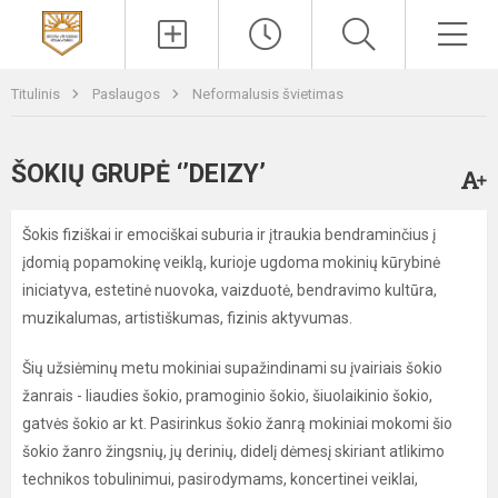
Paieška
Men
Titulinis
Paslaugos
Neformalusis švietimas
ŠOKIŲ GRUPĖ ‘’DEIZY’
Šokis fiziškai ir emociškai suburia ir įtraukia bendraminčius į
įdomią popamokinę veiklą, kurioje ugdoma mokinių kūrybinė
iniciatyva, estetinė nuovoka, vaizduotė, bendravimo kultūra,
muzikalumas, artistiškumas, fizinis aktyvumas.
Šių užsiėminų metu mokiniai supažindinami su įvairiais šokio
žanrais - liaudies šokio, pramoginio šokio, šiuolaikinio šokio,
gatvės šokio ar kt. Pasirinkus šokio žanrą mokiniai mokomi šio
šokio žanro žingsnių, jų derinių, didelį dėmesį skiriant atlikimo
technikos tobulinimui, pasirodymams, koncertinei veiklai,