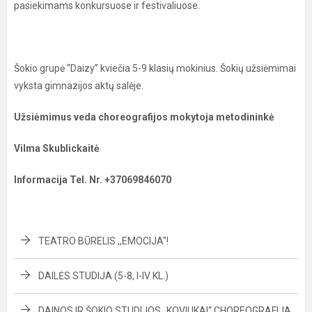
pasiekimams konkursuose ir festivaliuose.
Šokio grupė “Daizy” kviečia 5-9 klasių mokinius. Šokių užsiėmimai
vyksta gimnazijos aktų salėje.
Užsiėmimus veda choreografijos mokytoja metodininkė
Vilma Skublickaitė
Informacija Tel. Nr. +37069846070
TEATRO BŪRELIS ,,EMOCIJA"!
DAILĖS STUDIJA (5-8, I-IV KL.)
DAINOS IR ŠOKIO STUDIJOS „KOVIUKAI“ CHOREOGRAFIJA