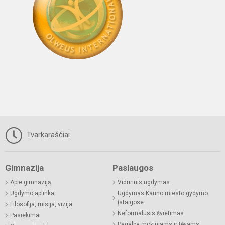
Tvarkaraščiai
Gimnazija
Paslaugos
Apie gimnaziją
Vidurinis ugdymas
Ugdymo aplinka
Ugdymas Kauno miesto gydymo
įstaigose
Filosofija, misija, vizija
Neformalusis švietimas
Pasiekimai
Pagalba mokiniams ir tėvams