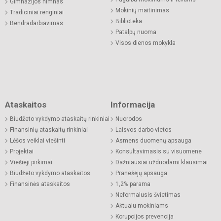
Gimnazijos himnas
Mokinių maitinimas
Tradiciniai renginiai
Biblioteka
Bendradarbiavimas
Patalpų nuoma
Visos dienos mokykla
Ataskaitos
Informacija
Biudžeto vykdymo ataskaitų rinkiniai
Nuorodos
Finansinių ataskaitų rinkiniai
Laisvos darbo vietos
Lėšos veiklai viešinti
Asmens duomenų apsauga
Projektai
Konsultavimasis su visuomene
Viešieji pirkimai
Dažniausiai užduodami klausimai
Biudžeto vykdymo ataskaitos
Pranešėjų apsauga
Finansinės ataskaitos
1,2% parama
Neformalusis švietimas
Aktualu mokiniams
Korupcijos prevencija