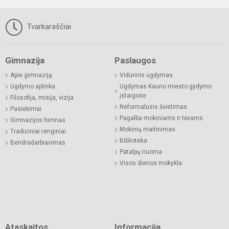
Tvarkaraščiai
Gimnazija
Paslaugos
Apie gimnaziją
Vidurinis ugdymas
Ugdymo aplinka
Ugdymas Kauno miesto gydymo
įstaigose
Filosofija, misija, vizija
Neformalusis švietimas
Pasiekimai
Pagalba mokiniams ir tėvams
Gimnazijos himnas
Mokinių maitinimas
Tradiciniai renginiai
Biblioteka
Bendradarbiavimas
Patalpų nuoma
Visos dienos mokykla
Ataskaitos
Informacija