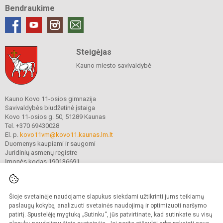
Bendraukime
Steigėjas
Kauno miesto savivaldybė
Kauno Kovo 11-osios gimnazija
Savivaldybės biudžetinė įstaiga
Kovo 11-osios g. 50, 51289 Kaunas
Tel. +370 69430028
El. p.
kovo11vm@kovo11.kaunas.lm.lt
Duomenys kaupiami ir saugomi
Juridinių asmenų registre
Įmonės kodas 190136691
Šioje svetainėje naudojame slapukus siekdami užtikrinti jums teikiamų
© 2021. Kauno Kovo 11-osios gimnazija. Visos teisės saugomos.
Kopijuoti turinį be raštiško gimnazijos sutikimo griežtai draudžiama.
paslaugų kokybę, analizuoti svetainės naudojimą ir optimizuoti naršymo
patirtį. Spustelėję mygtuką „Sutinku“, jūs patvirtinate, kad sutinkate su visų
Prieinamumo paraiška
Slapukų valdymas