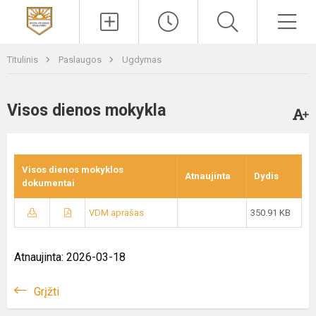
Paieška
Men
Titulinis
Paslaugos
Ugdymas
Visos dienos mokykla
Visos dienos mokyklos
Atnaujinta
Dydis
dokumentai
VDM aprašas
350.91 KB
Atnaujinta: 2026-03-18
Grįžti