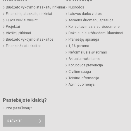
Biudžeto vykdymo ataskaitų rinkiniai
Nuorodos
Finansinių ataskaitų rinkiniai
Laisvos darbo vietos
Lėšos veiklai viešinti
Asmens duomenų apsauga
Projektai
Konsultavimasis su visuomene
Viešieji pirkimai
Dažniausiai užduodami klausimai
Biudžeto vykdymo ataskaitos
Pranešėjų apsauga
Finansinės ataskaitos
1,2% parama
Neformalusis švietimas
Aktualu mokiniams
Korupcijos prevencija
Civilinė sauga
Teisinė informacija
Atviri duomenys
Pastebėjote klaidų?
Turite pasiūlymų?
RAŠYKITE