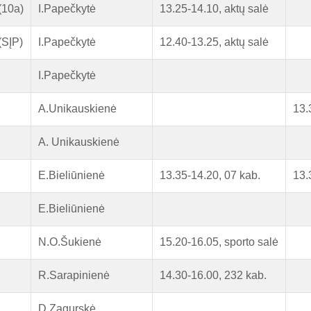
(10a)
I.Papečkytė
13.25-14.10, aktų salė
(SĮP)
I.Papečkytė
12.40-13.25, aktų salė
I.Papečkytė
A.Unikauskienė
13.
A. Unikauskienė
E.Bieliūnienė
13.35-14.20, 07 kab.
13.
E.Bieliūnienė
N.O.Šukienė
15.20-16.05, sporto salė
R.Sarapinienė
14.30-16.00, 232 kab.
D.Zagurskė