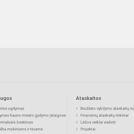
augos
Ataskaitos
rinis ugdymas
Biudžeto vykdymo ataskaitų rin
ymas Kauno miesto gydymo įstaigose
Finansinių ataskaitų rinkiniai
rmalusis švietimas
Lėšos veiklai viešinti
lba mokiniams ir tėvams
Projektai