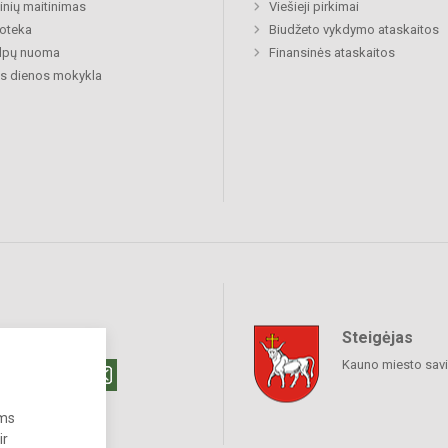
nių maitinimas
Viešieji pirkimai
ioteka
Biudžeto vykdymo ataskaitos
alpų nuoma
Finansinės ataskaitos
s dienos mokykla
Steigėjas
raukime
Kauno miesto sav
ums
ir