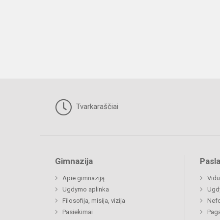
Tvarkaraščiai
Gimnazija
Pasl
Apie gimnaziją
Vidu
Ugdymo aplinka
Ugd
Filosofija, misija, vizija
Nefo
Pasiekimai
Paga