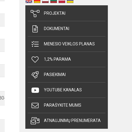
PROJEKTAI
DOKUMENTAI
MĖNESIO VEIKLOS PLANAS
1,2% PARAMA
PASIEKIMAI
Antradienis
Trečiadienis
Ketvirt
YOUTUBE KANALAS
30-15.00, 122 kab.
13.30-15.00,
PARAŠYKITE MUMS
ATNAUJINIMŲ PRENUMERATA