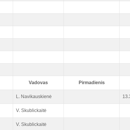
Vadovas
Pirmadienis
L. Navikauskienė
13.
V. Skublickaitė
V. Skublickaitė