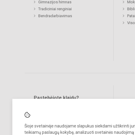
Gimnazijos himnas
Moki
Tradiciniai renginiai
Bibl
Bendradarbiavimas
Pat
Viso
Pastebėjote klaidų?
Bend
Turite pasiūlymų?
RAŠYKITE
Šioje svetainėje naudojame slapukus siekdami užtikrinti j
teikiamų paslaugų kokybę, analizuoti svetainės naudojimą 