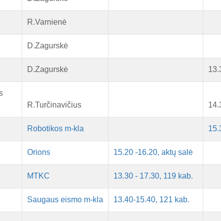
R.Varnienė
D.Zagurskė
D.Zagurskė
13.
s
R.Turčinavičius
14.
Robotikos m-kla
15.
Orions
15.20 -16.20, aktų salė
MTKC
13.30 - 17.30, 119 kab.
Saugaus eismo m-kla
13.40-15.40, 121 kab.