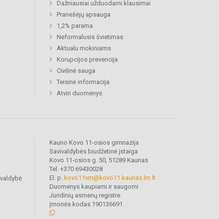
Dažniausiai užduodami klausimai
Pranešėjų apsauga
1,2% parama
Neformalusis švietimas
Aktualu mokiniams
Korupcijos prevencija
Civilinė sauga
Teisinė informacija
Atviri duomenys
Kauno Kovo 11-osios gimnazija
Savivaldybės biudžetinė įstaiga
Kovo 11-osios g. 50, 51289 Kaunas
Tel. +370 69430028
El. p.
kovo11vm@kovo11.kaunas.lm.lt
ivaldybė
Duomenys kaupiami ir saugomi
Juridinių asmenų registre
Įmonės kodas 190136691